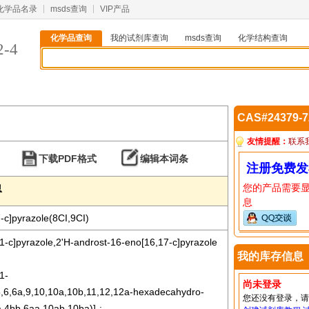
化学品名录
msds查询
VIP产品
化学品查询
我的试剂库查询
msds查询
化学结构查询
2-4
CAS#24379-
友情提醒：
联系
下载PDF格式
编辑本词条
注册免费发
您的产品需要
息
息
-c]pyrazole(8CI,9CI)
,1-c]pyrazole,2'H-androst-16-eno[16,17-c]pyrazole
我的库存信息
1-
尚未登录
,5,6,6a,9,10,10a,10b,11,12,12a-hexadecahydro-
您还没有登录，
a,4bb,6aa,10ab,10ba)]-;