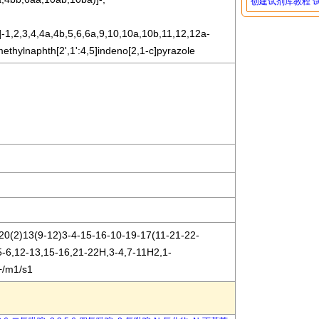
创建试剂库教程
-1,2,3,4,4a,4b,5,6,6a,9,10,10a,10b,11,12,12a-
thylnaphth[2',1':4,5]indeno[2,1-c]pyrazole
0(2)13(9-12)3-4-15-16-10-19-17(11-21-22-
5-6,12-13,15-16,21-22H,3-4,7-11H2,1-
+/m1/s1