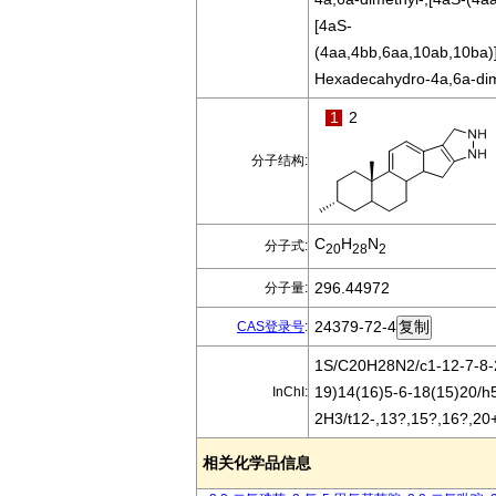
[4aS-
(4aa,4bb,6aa,10ab,10ba)]
Hexadecahydro-4a,6a-dime
1
2
分子结构:
C
H
N
分子式:
20
28
2
296.44972
分子量:
24379-72-4
CAS登录号
:
1S/C20H28N2/c1-12-7-8-2
19)14(16)5-6-18(15)20/h
InChI:
2H3/t12-,13?,15?,16?,20
相关化学品信息