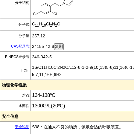
分子结构:
C
H
Cl
N
O
分子式:
11
10
2
2
257.12
分子量:
24155-42-8
CAS登录号
:
246-042-5
EINECS登录号:
1S/C11H10Cl2N2O/c12-8-1-2-9(10(13)5-8)11(16)6-15
InChI:
5,7,11,16H,6H2
物理化学性质
134-138ºC
熔点:
1300G/L(20ºC)
水溶性:
安全信息
S38：在通风不良的场所，佩戴合适的呼吸装置。
安全说明
: