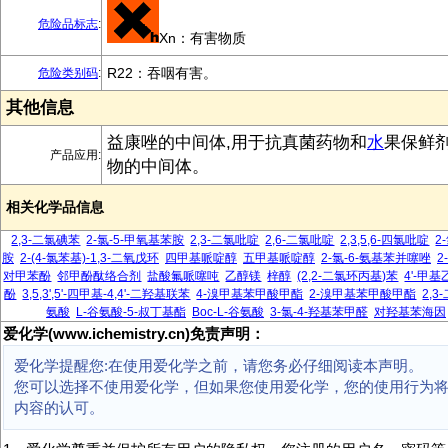
危险品标志
:
Xn：有害物质
R22：吞咽有害。
危险类别码
:
其他信息
益康唑的中间体,用于抗真菌药物和
水
果保鲜
产品应用:
物的中间体。
相关化学品信息
2,3-二氯碘苯
2-氯-5-甲氧基苯胺
2,3-二氯吡啶
2,6-二氯吡啶
2,3,5,6-四氯吡啶
2
胺
2-(4-氯苯基)-1,3-二氧戊环
四甲基哌啶醇
五甲基哌啶醇
2-氯-6-氨基苯并噻唑
2
对甲苯酚
邻甲酚酞络合剂
盐酸氟哌噻吨
乙醇镁
梓醇
(2,2-二氯环丙基)苯
4'-甲
酚
3,5,3',5'-四甲基-4,4'-二羟基联苯
4-溴甲基苯甲酸甲酯
2-溴甲基苯甲酸甲酯
2,
氨酸
L-谷氨酸-5-叔丁基酯
Boc-L-谷氨酸
3-氯-4-羟基苯甲醛
对羟基苯海因
爱化学(www.ichemistry.cn)免责声明：
爱化学提醒您:在使用爱化学之前，请您务必仔细阅读本声明。
您可以选择不使用爱化学，但如果您使用爱化学，您的使用行为
内容的认可。