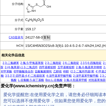
分子结构:
C
H
N
O
S
分子式:
4
5
3
2
159.17
分子量:
24127-58-0
CAS登录号
:
1S/C4H5N3O2S/c8-3(9)1-10-4-5-2-6-7-4/h2H,1H2,(H,8
InChI:
相关化学品信息
2,3-二氯碘苯
2-氯-5-甲氧基苯胺
2,3-二氯吡啶
2,6-二氯吡啶
2,3,5,6-四氯吡啶
2
胺
2-(4-氯苯基)-1,3-二氧戊环
四甲基哌啶醇
五甲基哌啶醇
2-氯-6-氨基苯并噻唑
2
对甲苯酚
邻甲酚酞络合剂
盐酸氟哌噻吨
乙醇镁
梓醇
(2,2-二氯环丙基)苯
4'-甲
酚
3,5,3',5'-四甲基-4,4'-二羟基联苯
4-溴甲基苯甲酸甲酯
2-溴甲基苯甲酸甲酯
2,
氨酸
L-谷氨酸-5-叔丁基酯
Boc-L-谷氨酸
3-氯-4-羟基苯甲醛
对羟基苯海因
爱化学(www.ichemistry.cn)免责声明：
爱化学提醒您:在使用爱化学之前，请您务必仔细阅读
您可以选择不使用爱化学，但如果您使用爱化学，您的