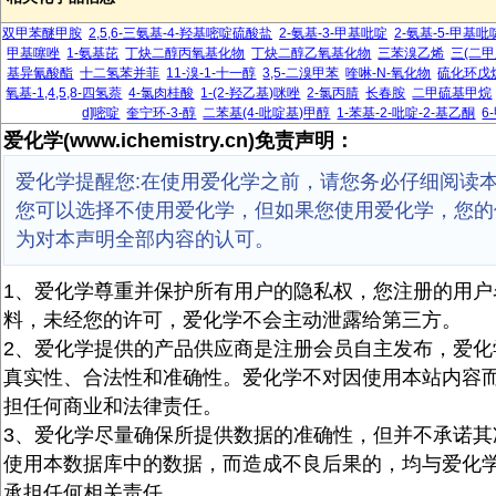
双甲苯醚甲胺
2,5,6-三氨基-4-羟基嘧啶硫酸盐
2-氨基-3-甲基吡啶
2-氨基-5-甲基吡
甲基噻唑
1-氨基芘
丁炔二醇丙氧基化物
丁炔二醇乙氧基化物
三苯溴乙烯
三(二甲
基异氰酸酯
十二氢苯并菲
11-溴-1-十一醇
3,5-二溴甲苯
喹啉-N-氧化物
硫化环戊
氧基-1,4,5,8-四氢萘
4-氯肉桂酸
1-(2-羟乙基)咪唑
2-氯丙腈
长春胺
二甲硫基甲烷
d]嘧啶
奎宁环-3-醇
二苯基(4-吡啶基)甲醇
1-苯基-2-吡啶-2-基乙酮
6
爱化学(www.ichemistry.cn)免责声明：
爱化学提醒您:在使用爱化学之前，请您务必仔细阅读
您可以选择不使用爱化学，但如果您使用爱化学，您的
为对本声明全部内容的认可。
1、爱化学尊重并保护所有用户的隐私权，您注册的用户
料，未经您的许可，爱化学不会主动泄露给第三方。
2、爱化学提供的产品供应商是注册会员自主发布，爱化
真实性、合法性和准确性。爱化学不对因使用本站内容
担任何商业和法律责任。
3、爱化学尽量确保所提供数据的准确性，但并不承诺其
使用本数据库中的数据，而造成不良后果的，均与爱化
承担任何相关责任。