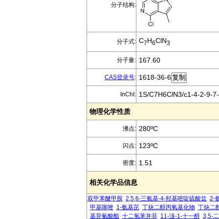
分子结构:
C
H
ClN
分子式:
7
6
3
167.60
分子量:
1618-36-6
CAS登录号
:
1S/C7H6ClN3/c1-4-2-9-7-
InChI:
物理化学性质
280ºC
沸点:
123ºC
闪点:
1.51
密度:
相关化学品信息
双甲苯醚甲胺
2,5,6-三氨基-4-羟基嘧啶硫酸盐
2-
甲基噻唑
1-氨基芘
丁炔二醇丙氧基化物
丁炔二
基异氰酸酯
十二氢苯并菲
11-溴-1-十一醇
3,5