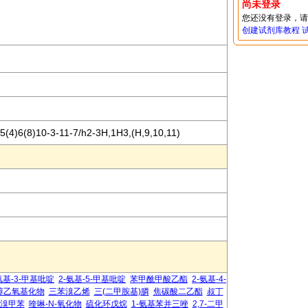
尚未登录
您还没有登录，
创建试剂库教程
5(4)6(8)10-3-11-7/h2-3H,1H3,(H,9,10,11)
氨基-3-甲基吡啶
2-氨基-5-甲基吡啶
苯甲酰甲酸乙酯
2-氨基-4-
醇乙氧基化物
三苯溴乙烯
三(二甲胺基)膦
焦碳酸二乙酯
叔丁
-二溴甲苯
喹啉-N-氧化物
硫化环戊烷
1-氨基苯并三唑
2,7-二甲