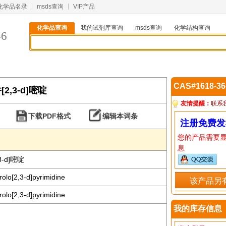
化学品名录
msds查询
VIP产品
化学品查询
我的试剂库查询
msds查询
化学结构查询
-6
CAS#1618-3
[2,3-d]嘧啶
友情提醒：
联系
下载PDF格式
编辑本词条
注册免费发
您的产品需要
息
3-d]嘧啶
olo[2,3-d]pyrimidine
该产品另
olo[2,3-d]pyrimidine
我的库存信息