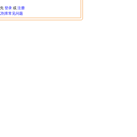
请先
登录
或
注册
试剂库常见问题