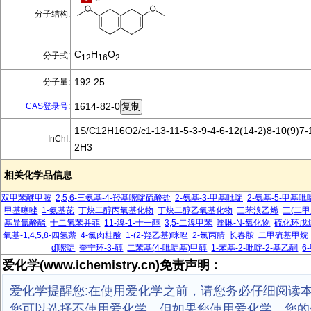
分子结构:
C
H
O
分子式:
12
16
2
192.25
分子量:
1614-82-0
CAS登录号
:
1S/C12H16O2/c1-13-11-5-3-9-4-6-12(14-2)8-10(9)7-1
InChI:
2H3
相关化学品信息
双甲苯醚甲胺
2,5,6-三氨基-4-羟基嘧啶硫酸盐
2-氨基-3-甲基吡啶
2-氨基-5-甲基吡
甲基噻唑
1-氨基芘
丁炔二醇丙氧基化物
丁炔二醇乙氧基化物
三苯溴乙烯
三(二甲
基异氰酸酯
十二氢苯并菲
11-溴-1-十一醇
3,5-二溴甲苯
喹啉-N-氧化物
硫化环戊
氧基-1,4,5,8-四氢萘
4-氯肉桂酸
1-(2-羟乙基)咪唑
2-氯丙腈
长春胺
二甲硫基甲烷
d]嘧啶
奎宁环-3-醇
二苯基(4-吡啶基)甲醇
1-苯基-2-吡啶-2-基乙酮
6
爱化学(www.ichemistry.cn)免责声明：
爱化学提醒您:在使用爱化学之前，请您务必仔细阅读
您可以选择不使用爱化学，但如果您使用爱化学，您的