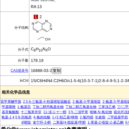
RA 13
1
2
分子结构:
C
H
N
O
分子式:
8
10
4
178.19
分子量:
16888-03-2
CAS登录号
:
1S/C6H4N4.C2H6O/c1-5-6(10-3-7-1)2-8-4-9-5;1-2-3
InChI:
相关化学品信息
双甲苯醚甲胺
2,5,6-三氨基-4-羟基嘧啶硫酸盐
2-氨基-3-甲基吡啶
2-氨基-5-甲基吡
甲基噻唑
1-氨基芘
丁炔二醇丙氧基化物
丁炔二醇乙氧基化物
三苯溴乙烯
三(二甲
基异氰酸酯
十二氢苯并菲
11-溴-1-十一醇
3,5-二溴甲苯
喹啉-N-氧化物
硫化环戊
氧基-1,4,5,8-四氢萘
4-氯肉桂酸
1-(2-羟乙基)咪唑
2-氯丙腈
长春胺
二甲硫基甲烷
d]嘧啶
奎宁环-3-醇
二苯基(4-吡啶基)甲醇
1-苯基-2-吡啶-2-基乙酮
6