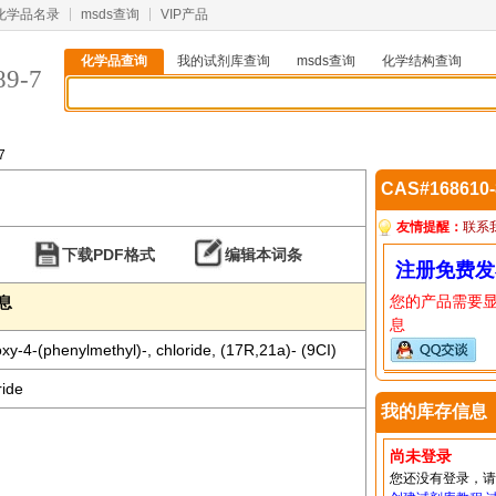
化学品名录
msds查询
VIP产品
化学品查询
我的试剂库查询
msds查询
化学结构查询
89-7
7
CAS#168610
友情提醒：
联系
下载PDF格式
编辑本词条
注册免费发
您的产品需要
信息
息
y-4-(phenylmethyl)-, chloride, (17R,21a)- (9CI)
ride
我的库存信息
尚未登录
您还没有登录，