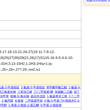
创建试剂库教程
-17-18-13-21-24-27(19-11-7-8-12-
18)25(27)30)29(21,26(17)31)15-16-9-5-4-6-10-
0-31H,3,13-15H2,1-2H3;1H/q+1;/p-
-,25+,26+,27?,29-;/m0./s1
氨基-3-甲基吡啶
2-氨基-5-甲基吡啶
苯甲酰甲酸乙酯
2-氨基-4-
醇乙氧基化物
三苯溴乙烯
三(二甲胺基)膦
焦碳酸二乙酯
叔丁
-二溴甲苯
喹啉-N-氧化物
硫化环戊烷
1-氨基苯并三唑
2,7-二甲
唑
2-氯丙腈
长春胺
二甲硫基甲烷
4-氯-5-甲基-7H-吡咯并[2,3-
)甲醇
1-苯基-2-吡啶-2-基乙酮
6-甲基-2-吡啶腈