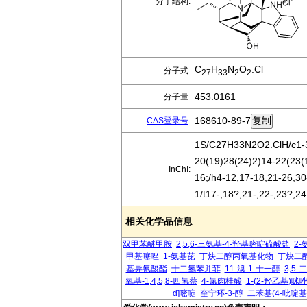
分子结构:
C
H
N
O
.Cl
分子式:
27
33
2
2
453.0161
分子量:
168610-89-7
CAS登录号
:
1S/C27H33N2O2.ClH/c1-3
20(19)28(24)2)14-22(23(
InChI:
16;/h4-12,17-18,21-26,3
1/t17-,18?,21-,22-,23?,24
相关化学品信息
双甲苯醚甲胺
2,5,6-三氨基-4-羟基嘧啶硫酸盐
2-
甲基噻唑
1-氨基芘
丁炔二醇丙氧基化物
丁炔二
基异氰酸酯
十二氢苯并菲
11-溴-1-十一醇
3,5
氧基-1,4,5,8-四氢萘
4-氯肉桂酸
1-(2-羟乙基)咪
d]嘧啶
奎宁环-3-醇
二苯基(4-吡啶基