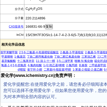
C
H
F
OS
分子式:
9
7
3
220.2114896
分子量:
166831-66-9
CAS登录号
:
1S/C9H7F3OS/c1-14-7-4-2-3-6(5-7)8(13)9(10,11)12
InChI:
相关化学品信息
双甲苯醚甲胺
2,5,6-三氨基-4-羟基嘧啶硫酸盐
2-氨基-3-甲基吡啶
2-氨基-5-甲基吡
甲基噻唑
1-氨基芘
丁炔二醇丙氧基化物
丁炔二醇乙氧基化物
三苯溴乙烯
三(二甲
基异氰酸酯
十二氢苯并菲
11-溴-1-十一醇
3,5-二溴甲苯
喹啉-N-氧化物
硫化环戊
氧基-1,4,5,8-四氢萘
4-氯肉桂酸
1-(2-羟乙基)咪唑
2-氯丙腈
长春胺
二甲硫基甲烷
d]嘧啶
奎宁环-3-醇
二苯基(4-吡啶基)甲醇
1-苯基-2-吡啶-2-基乙酮
6
爱化学(www.ichemistry.cn)免责声明：
爱化学提醒您:在使用爱化学之前，请您务必仔细阅读
您可以选择不使用爱化学，但如果您使用爱化学，您的
为对本声明全部内容的认可。