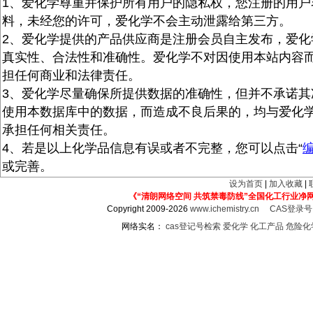
1、爱化学尊重并保护所有用户的隐私权，您注册的用户
料，未经您的许可，爱化学不会主动泄露给第三方。
2、爱化学提供的产品供应商是注册会员自主发布，爱化
真实性、合法性和准确性。爱化学不对因使用本站内容
担任何商业和法律责任。
3、爱化学尽量确保所提供数据的准确性，但并不承诺其
使用本数据库中的数据，而造成不良后果的，均与爱化
承担任何相关责任。
4、若是以上化学品信息有误或者不完整，您可以点击“
或完善。
设为首页
|
加入收藏
|
《“清朗网络空间 共筑禁毒防线”全国化工行业净
Copyright 2009-2026
www.ichemistry.cn
CAS登录
网络实名：
cas登记号检索
爱化学
化工产品
危险化