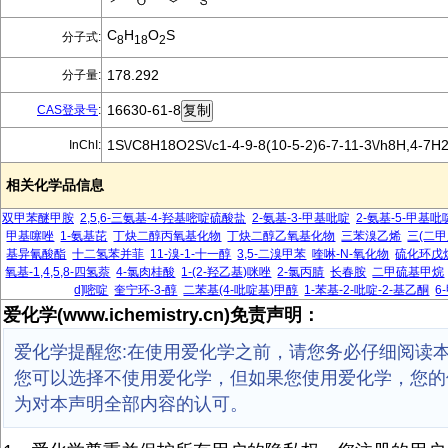
C
H
O
S
分子式:
8
18
2
178.292
分子量:
16630-61-8
CAS登录号
:
1S\/C8H18O2S\/c1-4-9-8(10-5-2)6-7-11-3\/h8H,4-7H
InChI:
相关化学品信息
双甲苯醚甲胺
2,5,6-三氨基-4-羟基嘧啶硫酸盐
2-氨基-3-甲基吡啶
2-氨基-5-甲基吡
甲基噻唑
1-氨基芘
丁炔二醇丙氧基化物
丁炔二醇乙氧基化物
三苯溴乙烯
三(二甲
基异氰酸酯
十二氢苯并菲
11-溴-1-十一醇
3,5-二溴甲苯
喹啉-N-氧化物
硫化环戊
氧基-1,4,5,8-四氢萘
4-氯肉桂酸
1-(2-羟乙基)咪唑
2-氯丙腈
长春胺
二甲硫基甲烷
d]嘧啶
奎宁环-3-醇
二苯基(4-吡啶基)甲醇
1-苯基-2-吡啶-2-基乙酮
6
爱化学(www.ichemistry.cn)免责声明：
爱化学提醒您:在使用爱化学之前，请您务必仔细阅读
您可以选择不使用爱化学，但如果您使用爱化学，您的
为对本声明全部内容的认可。