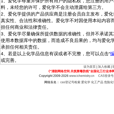
1、爱化学尊重并保护所有用户的隐私权，您注册的用户
料，未经您的许可，爱化学不会主动泄露给第三方。
2、爱化学提供的产品供应商是注册会员自主发布，爱化
真实性、合法性和准确性。爱化学不对因使用本站内容
担任何商业和法律责任。
3、爱化学尽量确保所提供数据的准确性，但并不承诺其
使用本数据库中的数据，而造成不良后果的，均与爱化
承担任何相关责任。
4、若是以上化学品信息有误或者不完整，您可以点击“
或完善。
设为首页
|
加入收藏
|
《“清朗网络空间 共筑禁毒防线”全国化工行业净
Copyright 2009-2026
www.ichemistry.cn
CAS登录
网络实名：
cas登记号检索
爱化学
化工产品
危险化