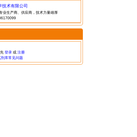
学技术有限公司
甲酮专业生产商、供应商，技术力量雄厚
6170099
请先
登录
或
注册
试剂库常见问题