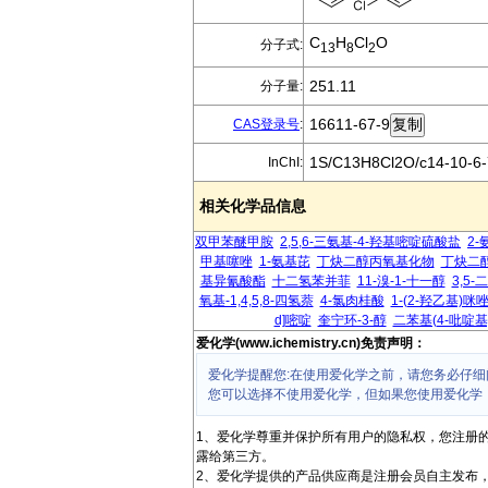
C
H
Cl
O
分子式:
13
8
2
251.11
分子量:
16611-67-9
CAS登录号
:
1S/C13H8Cl2O/c14-10-6-7
InChI:
相关化学品信息
双甲苯醚甲胺
2,5,6-三氨基-4-羟基嘧啶硫酸盐
2-
甲基噻唑
1-氨基芘
丁炔二醇丙氧基化物
丁炔二
基异氰酸酯
十二氢苯并菲
11-溴-1-十一醇
3,5
氧基-1,4,5,8-四氢萘
4-氯肉桂酸
1-(2-羟乙基)咪
d]嘧啶
奎宁环-3-醇
二苯基(4-吡啶基
爱化学(www.ichemistry.cn)免责声明：
爱化学提醒您:在使用爱化学之前，请您务必仔细
您可以选择不使用爱化学，但如果您使用爱化学
1、爱化学尊重并保护所有用户的隐私权，您注册
露给第三方。
2、爱化学提供的产品供应商是注册会员自主发布