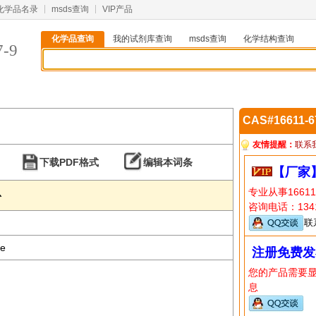
化学品名录
msds查询
VIP产品
化学品查询
我的试剂库查询
msds查询
化学结构查询
7-9
CAS#16611-
友情提醒：
联系
下载PDF格式
编辑本词条
【厂家
专业从事1661
息
咨询电话：1341
联
ne
注册免费发
您的产品需要
息