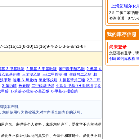
上海迈瑞尔化
2,5-二氯二苯
咨询电话：0755-8
我的库存信息
-12(15)11(8-10)13(16)9-4-2-1-3-5-9/h1-8H
尚未登录
您还没有登录，
创建试剂库教程
氨基-3-甲基吡啶
2-氨基-5-甲基吡啶
苯甲酰甲酸乙酯
2-氨基-4-
醇乙氧基化物
三苯溴乙烯
三(二甲胺基)膦
焦碳酸二乙酯
叔丁
-二溴甲苯
喹啉-N-氧化物
硫化环戊烷
1-氨基苯并三唑
2,7-二甲
唑
2-氯丙腈
长春胺
二甲硫基甲烷
4-氯-5-甲基-7H-吡咯并[2,3-
)甲醇
1-苯基-2-吡啶-2-基乙酮
6-甲基-2-吡啶腈
阅读本声明。
，您的使用行为将被视为对本声明全部内容的认可。
的用户名、密码等个人资料，未经您的许可，爱化学不会主动泄
，爱化学不保证供应商的真实性、合法性和准确性。爱化学不对