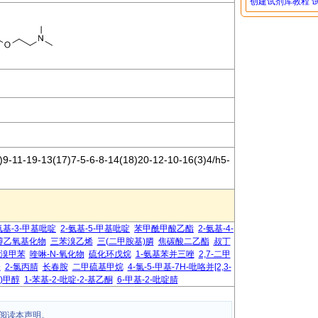
创建试剂库教程
-11-19-13(17)7-5-6-8-14(18)20-12-10-16(3)4/h5-
氨基-3-甲基吡啶
2-氨基-5-甲基吡啶
苯甲酰甲酸乙酯
2-氨基-4-
醇乙氧基化物
三苯溴乙烯
三(二甲胺基)膦
焦碳酸二乙酯
叔丁
-二溴甲苯
喹啉-N-氧化物
硫化环戊烷
1-氨基苯并三唑
2,7-二甲
唑
2-氯丙腈
长春胺
二甲硫基甲烷
4-氯-5-甲基-7H-吡咯并[2,3-
)甲醇
1-苯基-2-吡啶-2-基乙酮
6-甲基-2-吡啶腈
阅读本声明。