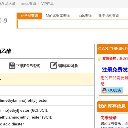
化学品名录
msds查询
VIP产品
化学品查询
我的试剂库查询
msds查询
化学结构查询
0-9
CAS#16545-
基)乙酯
友情提醒：
联系
下载PDF格式
编辑本词条
注册免费发
您的产品需要
息
息
dimethylamino) ehtyl] ester
我的库存信息
mino)ethyl] ester (6CI,8CI);
ethylamino)ethyl] ester (9CI);
尚未登录
您还没有登录，
c acid diester