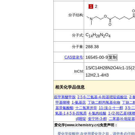
1
2
分子结构:
C
H
N
O
分子式:
14
28
2
4
288.38
分子量:
16545-00-9
CAS登录号
:
1S/C14H28N2O4/c1-15(2)9
InChI:
12H2,1-4H3
相关化学品信息
双甲苯醚甲胺
2,5,6-三氨基-4-羟基嘧啶硫酸盐
2-
甲基噻唑
1-氨基芘
丁炔二醇丙氧基化物
丁炔二
基异氰酸酯
十二氢苯并菲
11-溴-1-十一醇
3,5
氧基-1,4,5,8-四氢萘
4-氯肉桂酸
1-(2-羟乙基)咪
d]嘧啶
奎宁环-3-醇
二苯基(4-吡啶基
爱化学(www.ichemistry.cn)免责声明：
爱化学提醒您:在使用爱化学之前，请您务必仔细