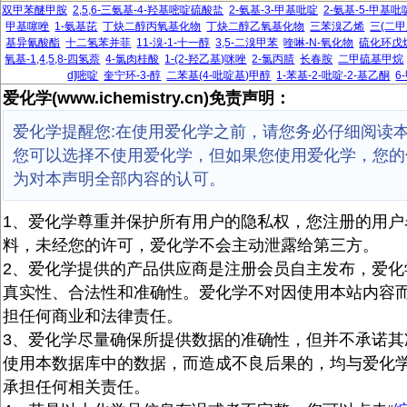
双甲苯醚甲胺
2,5,6-三氨基-4-羟基嘧啶硫酸盐
2-氨基-3-甲基吡啶
2-氨基-5-甲基吡
甲基噻唑
1-氨基芘
丁炔二醇丙氧基化物
丁炔二醇乙氧基化物
三苯溴乙烯
三(二甲
基异氰酸酯
十二氢苯并菲
11-溴-1-十一醇
3,5-二溴甲苯
喹啉-N-氧化物
硫化环戊
氧基-1,4,5,8-四氢萘
4-氯肉桂酸
1-(2-羟乙基)咪唑
2-氯丙腈
长春胺
二甲硫基甲烷
d]嘧啶
奎宁环-3-醇
二苯基(4-吡啶基)甲醇
1-苯基-2-吡啶-2-基乙酮
6
爱化学(www.ichemistry.cn)免责声明：
爱化学提醒您:在使用爱化学之前，请您务必仔细阅读
您可以选择不使用爱化学，但如果您使用爱化学，您的
为对本声明全部内容的认可。
1、爱化学尊重并保护所有用户的隐私权，您注册的用户
料，未经您的许可，爱化学不会主动泄露给第三方。
2、爱化学提供的产品供应商是注册会员自主发布，爱化
真实性、合法性和准确性。爱化学不对因使用本站内容
担任何商业和法律责任。
3、爱化学尽量确保所提供数据的准确性，但并不承诺其
使用本数据库中的数据，而造成不良后果的，均与爱化
承担任何相关责任。