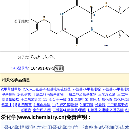
分子结构:
C
H
N
O
分子式:
24
32
6
5
164991-89-3
CAS登录号
:
相关化学品信息
双甲苯醚甲胺
2,5,6-三氨基-4-羟基嘧啶硫酸盐
2-氨基-3-甲基吡啶
2-氨基-5-甲基吡
甲基噻唑
1-氨基芘
丁炔二醇丙氧基化物
丁炔二醇乙氧基化物
三苯溴乙烯
三(二甲
基异氰酸酯
十二氢苯并菲
11-溴-1-十一醇
3,5-二溴甲苯
喹啉-N-氧化物
硫化环戊
氧基-1,4,5,8-四氢萘
4-氯肉桂酸
1-(2-羟乙基)咪唑
2-氯丙腈
长春胺
二甲硫基甲烷
d]嘧啶
奎宁环-3-醇
二苯基(4-吡啶基)甲醇
1-苯基-2-吡啶-2-基乙酮
6
爱化学(www.ichemistry.cn)免责声明：
爱化学提醒您:在使用爱化学之前，请您务必仔细阅读