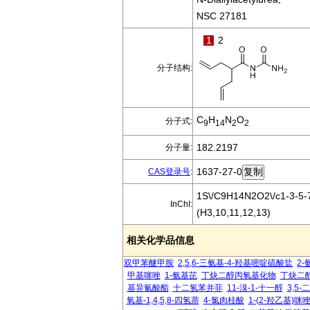
NSC 27181
1
2
分子结构:
C
H
N
O
分子式:
9
14
2
2
182.2197
分子量:
1637-27-0
CAS登录号
:
1S\/C9H14N2O2\/c1-3-5-7
InChI:
(H3,10,11,12,13)
相关化学品信息
双甲苯醚甲胺
2,5,6-三氨基-4-羟基嘧啶硫酸盐
2-
甲基噻唑
1-氨基芘
丁炔二醇丙氧基化物
丁炔二
基异氰酸酯
十二氢苯并菲
11-溴-1-十一醇
3,5
氧基-1,4,5,8-四氢萘
4-氯肉桂酸
1-(2-羟乙基)咪