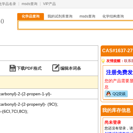
化学品名录
msds查询
VIP产品
化学品查询
我的试剂库查询
msds查询
化学结构查询
-0
CAS#1637-2
友情提醒：
联系
下载PDF格式
编辑本词条
注册免费发
您的产品需要
息
rbonyl)-2-(2-propen-1-yl)-
rbonyl)-2-(2-propenyl)- (9CI);
我的库存信息
)-(6CI,7CI,8CI);
尚未登录
您还没有登录，