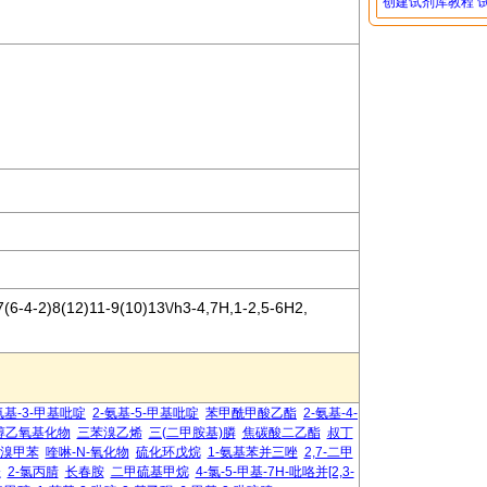
创建试剂库教程
(6-4-2)8(12)11-9(10)13\/h3-4,7H,1-2,5-6H2,
氨基-3-甲基吡啶
2-氨基-5-甲基吡啶
苯甲酰甲酸乙酯
2-氨基-4-
醇乙氧基化物
三苯溴乙烯
三(二甲胺基)膦
焦碳酸二乙酯
叔丁
-二溴甲苯
喹啉-N-氧化物
硫化环戊烷
1-氨基苯并三唑
2,7-二甲
唑
2-氯丙腈
长春胺
二甲硫基甲烷
4-氯-5-甲基-7H-吡咯并[2,3-