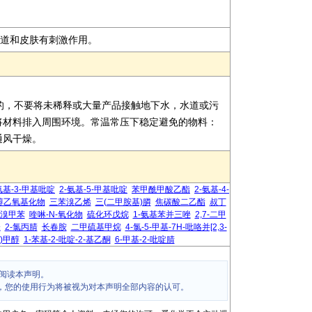
呼吸道和皮肤有刺激作用。
的，不要将未稀释或大量产品接触地下水，水道或污
将材料排入周围环境。常温常压下稳定避免的物料：
通风干燥。
氨基-3-甲基吡啶
2-氨基-5-甲基吡啶
苯甲酰甲酸乙酯
2-氨基-4-
醇乙氧基化物
三苯溴乙烯
三(二甲胺基)膦
焦碳酸二乙酯
叔丁
-二溴甲苯
喹啉-N-氧化物
硫化环戊烷
1-氨基苯并三唑
2,7-二甲
唑
2-氯丙腈
长春胺
二甲硫基甲烷
4-氯-5-甲基-7H-吡咯并[2,3-
)甲醇
1-苯基-2-吡啶-2-基乙酮
6-甲基-2-吡啶腈
阅读本声明。
，您的使用行为将被视为对本声明全部内容的认可。