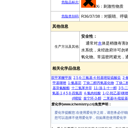
危险品标志
:
Xi：刺激性物质
R36/37/38：对眼睛、
危险类别码
:
其他信息
安全性：
通常对
水
体是稍微有害
生产方法及其他:
水系统，未经政府许可勿
氧化物。常温密闭避光，
相关化学品信息
双甲苯醚甲胺
2,5,6-三氨基-4-羟基嘧啶硫酸盐
2-
甲基噻唑
1-氨基芘
丁炔二醇丙氧基化物
丁炔二
基异氰酸酯
十二氢苯并菲
11-溴-1-十一醇
3,5
氧基-1,4,5,8-四氢萘
4-氯肉桂酸
1-(2-羟乙基)咪
d]嘧啶
奎宁环-3-醇
二苯基(4-吡啶基
爱化学(www.ichemistry.cn)免责声明：
爱化学提醒您:在使用爱化学之前，请您务必仔细
您可以选择不使用爱化学，但如果您使用爱化学