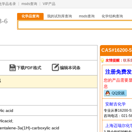
化学品名录
msds查询
VIP产品
化学品查询
我的试剂库查询
msds查询
化学结构查询
3-6
CAS#16200-
友情提醒：
联系
下载PDF格式
编辑本词条
注册免费发
您的产品需要
息
息
安耐吉化学
ic acid
专业从事16200
咨询电话：021-58
icacid;
上海迈瑞尔化
ntalene-3a(1H)-carboxylic acid