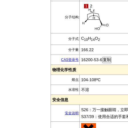
1
2
分子结构:
C
H
O
分子式:
10
14
2
166.22
分子量:
16200-53-6
CAS登录号
:
物理化学性质
104-108ºC
熔点:
不溶
水溶性:
安全信息
S26：万一接触眼睛，立
安全说明
:
S37/39：使用合适的手