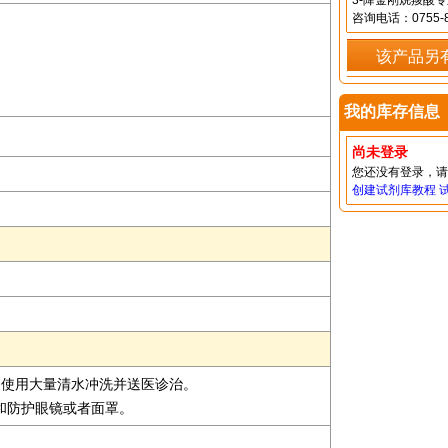
3-降金刚烷羧酸
咨询电话：0755-8
该产品另
我的库存信息
尚未登录
您还没有登录，
创建试剂库教程
即使用大量清水冲洗并送医诊治。
套和防护眼镜或者面罩。