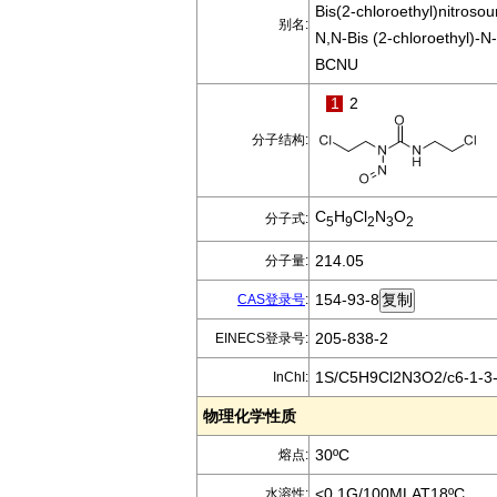
Bis(2-chloroethyl)nitrosou
别名:
N,N-Bis (2-chloroethyl)-N
BCNU
1
2
分子结构:
C
H
Cl
N
O
分子式:
5
9
2
3
2
214.05
分子量:
154-93-8
CAS登录号
:
205-838-2
EINECS登录号:
1S/C5H9Cl2N3O2/c6-1-3-8
InChI:
物理化学性质
30ºC
熔点:
<0.1G/100MLAT18ºC
水溶性: