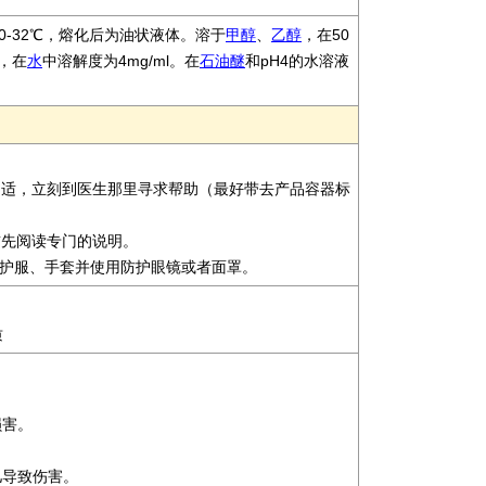
0-32℃，熔化后为油状液体。溶于
甲醇
、
乙醇
，在50
l，在
水
中溶解度为4mg/ml。在
石油醚
和pH4的水溶液
不适，立刻到医生那里寻求帮助（最好带去产品容器标
前先阅读专门的说明。
适的防护服、手套并使用防护眼镜或者面罩。
质
损害。
。
儿导致伤害。