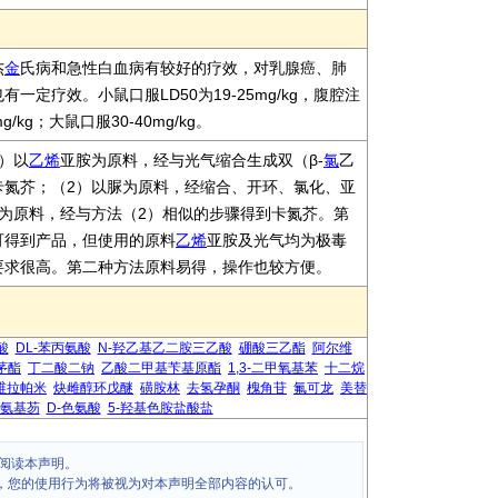
杰
金
氏病和急性白血病有较好的疗效，对乳腺癌、肺
一定疗效。小鼠口服LD50为19-25mg/kg，腹腔注
g/kg；大鼠口服30-40mg/kg。
）以
乙烯
亚胺为原料，经与光气缩合生成双（β-
氯
乙
卡氮芥；（2）以脲为原料，经缩合、开环、氯化、亚
为原料，经与方法（2）相似的步骤得到卡氮芥。第
可得到产品，但使用的原料
乙烯
亚胺及光气均为极毒
要求很高。第二种方法原料易得，操作也较方便。
酸
DL-苯丙氨酸
N-羟乙基乙二胺三乙酸
硼酸三乙酯
阿尔维
茅酯
丁二酸二钠
乙酸二甲基苄基原酯
1,3-二甲氧基苯
十二烷
维拉帕米
炔雌醇环戊醚
磺胺林
去氢孕酮
槐角苷
氟可龙
美替
-氨基芴
D-色氨酸
5-羟基色胺盐酸盐
阅读本声明。
，您的使用行为将被视为对本声明全部内容的认可。