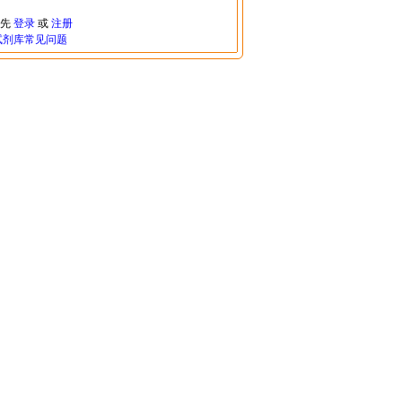
请先
登录
或
注册
试剂库常见问题