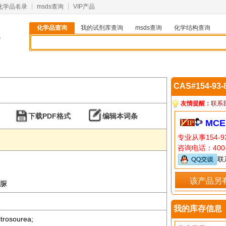
化学品名录
msds查询
VIP产品
化学品查询
我的试剂库查询
msds查询
化学结构查询
8
CAS#154-93
友情提醒：
联系
下载PDF格式
编辑本词条
MCE
专业从事154-
咨询电话：400-
联
该产品另
基脲
我的库存信息
itrosourea;