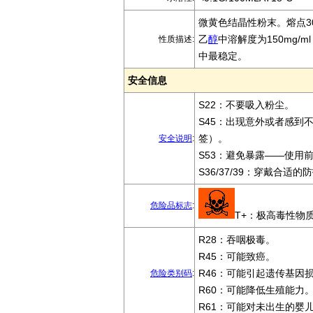
微黄色结晶性粉末。熔点3
乙
醇
中溶解度为150mg/m
性质描述:
中最稳定。
安全信息
S22：不要吸入粉尘。
S45：出现意外或者感到
签）。
安全说明
:
S53：避免暴露——使用
S36/37/39：穿戴合
危险品标志
:
T+：极高毒性物
R28：吞咽极毒。
R45：可能致癌。
R46：可能引起遗传基因
危险类别码
:
R60：可能降低生殖能力
R61：可能对未出生的婴