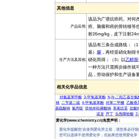
其他信息
该品为广谱抗癌药。对何
癌、脑瘤和癌的骨转移等也有
产品应用:
射26mg/kg，皮下注射24m
该品有三条合成路线：（1
基）
脲
，再经亚硝化制得
硝化而得；（3）以
乙醇胺
生产方法及其他:
一种方法只需两步操作就
品，劳动保护和生产设备
相关化学品信息
对氨基苯甲酸
3-甲氧基苯酚
N,N-二羟乙基甘氨
林
二苄基二硫
4-甲氧基苯酚
对苯二甲醚
乙酸香
基硫酸钠
氮丙啶
倍他米松磷酸钠
美索比妥
盐酸
诺龙
芦丁
头孢噻吩酸
2
爱化学(www.ichemistry.cn)免责声明：
爱化学提醒您:在使用爱化学之前，请您务必仔细
您可以选择不使用爱化学，但如果您使用爱化学