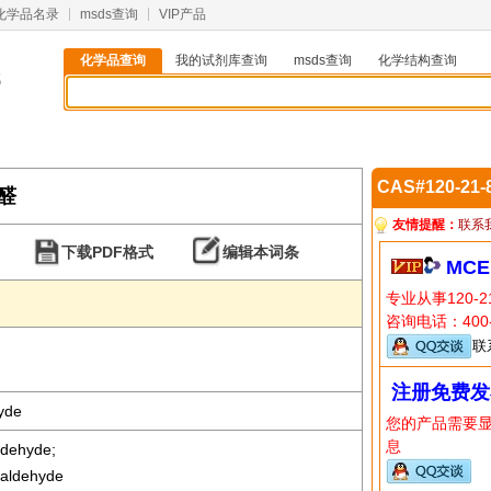
化学品名录
msds查询
VIP产品
化学品查询
我的试剂库查询
msds查询
化学结构查询
8
CAS#120-21
甲醛
友情提醒：
联系
下载PDF格式
编辑本词条
MCE
专业从事120-
咨询电话：400-
联
注册免费发
yde
您的产品需要
息
ldehyde;
zaldehyde