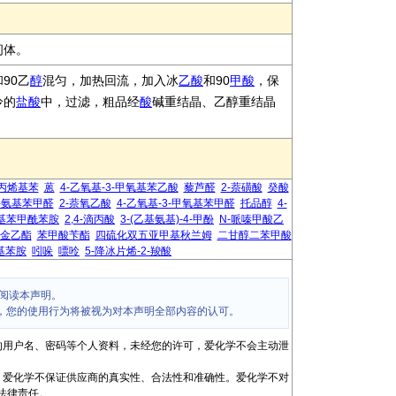
间体。
90乙
醇
混匀，加热回流，加入冰
乙酸
和90
甲酸
，保
冷的
盐酸
中，过滤，粗品经
酸
碱重结晶、乙醇重结晶
-丙烯基苯
蒽
4-乙氧基-3-甲氧基苯乙酸
藜芦醛
2-萘磺酸
癸酸
4-氨基苯甲醛
2-萘氧乙酸
4-乙氧基-3-甲氧基苯甲醛
托品醇
4-
氧基苯甲酰苯胺
2,4-滴丙酸
3-(乙基氨基)-4-甲酚
N-哌嗪甲酸乙
金乙酯
苯甲酸苄酯
四硫化双五亚甲基秋兰姆
二甘醇二苯甲酸
甲基苯胺
吲哚
嘌呤
5-降冰片烯-2-羧酸
阅读本声明。
，您的使用行为将被视为对本声明全部内容的认可。
的用户名、密码等个人资料，未经您的许可，爱化学不会主动泄
，爱化学不保证供应商的真实性、合法性和准确性。爱化学不对
法律责任。