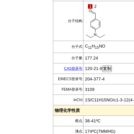
1
2
分子结构:
C
H
NO
分子式:
11
15
177.24
分子量:
120-21-8
CAS登录号
:
204-377-4
EINECS登录号:
3109
FEMA登录号:
1S/C11H15NO/c1-3-12(4-2
InChI:
物理化学性质
38-41ºC
熔点:
174ºC(7MMHG)
沸点: