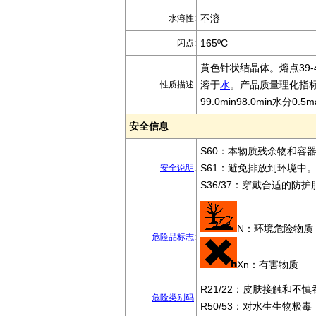
不溶
水溶性:
165ºC
闪点:
黄色针状结晶体。熔点39-4
溶于
水
。产品质量理化指
性质描述:
99.0min98.0min水分0.5m
安全信息
S60：本物质残余物和容
S61：避免排放到环境中。
安全说明
:
S36/37：穿戴合适的防
N：环境危险物质
危险品标志
:
Xn：有害物质
R21/22：皮肤接触和不
危险类别码
:
R50/53：对水生生物