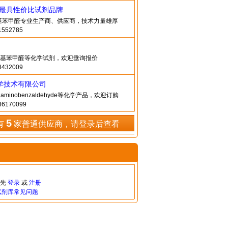
造最具性价比试剂品牌
-氨基苯甲醛专业生产商、供应商，技术力量雄厚
552785
基苯甲醛等化学试剂，欢迎垂询报价
432009
学技术有限公司
ylaminobenzaldehyde等化学产品，欢迎订购
6170099
5
有
家普通供应商，请登录后查看
请先
登录
或
注册
试剂库常见问题