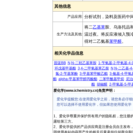
其他信息
分析试剂，染料及医药中
产品应用:
将二
乙基苯
胺、乌洛托品和
温过夜。将反应液倾入预
生产方法及其他:
得对二乙氨基
苯甲醛
。
相关化学品信息
固蓝BB
N,N-二羟乙基苯胺
1-苄氧基-2-甲氧基-4
环戊基甲基酯
3,4-二甲氧基苯乙胺
N,N-二乙基-
氯-2-苄基苯酚
3-甲基苯甲酸乙酯
3-氨基-4-甲
酯
alpha-甲基苯甲醇丙酸酯
二苯甲酰基甲烷
尼泊
酯
胡椒醛
2-甲氧基-5-
爱化学(www.ichemistry.cn)免责声明：
爱化学提醒您:在使用爱化学之前，请您务必仔细
您可以选择不使用爱化学，但如果您使用爱化学
1、爱化学尊重并保护所有用户的隐私权，您注册
露给第三方。
2、爱化学提供的产品供应商是注册会员自主发布
因使用本站内容而产生的相关后果承担任何商业和