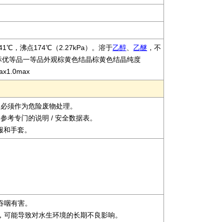
1℃，沸点174℃（2.27kPa）。溶于
乙醇
、
乙醚
，不
标优等品一等品外观棕黄色结晶棕黄色结晶纯度
ax1.0max
器必须作为危险废物处理。
参考专门的说明 / 安全数据表。
护服和手套。
慎吞咽有害。
极毒，可能导致对水生环境的长期不良影响。