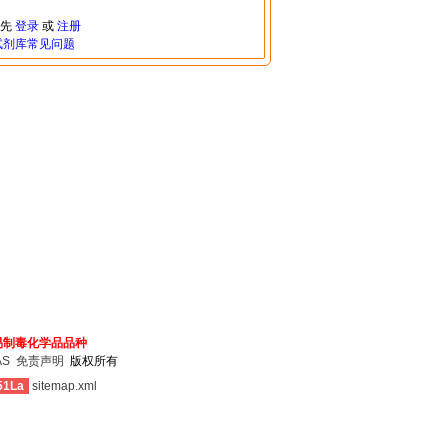
请先
登录
或
注册
试剂库常见问题
易制毒化学品品种
AS
免责声明
版权所有
51La
sitemap.xml