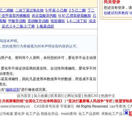
尚未登录
您还没有登录，
2-乙二磺酸
二叔丁基过氧化物
5-甲基-2-己酮
2,5-己二酮
丁二
创建试剂库教程
N'-亚甲基双丙烯酰胺
肉豆蔻酸异丙酯
N,N'-乙撑双硬脂酰胺
己
梨酸
甲酸异戊酯
亚硝酸异戊酯
吡啶硼烷
1,4-二溴丁烷
溴戊
反式-1,4-二氯-2-丁烯
1-氨基戊烷
阅读本声明。
，您的使用行为将被视为对本声明全部内容的认可。
的用户名、密码等个人资料，未经您的许可，爱化学不会主动泄
，爱化学不保证供应商的真实性、合法性和准确性。爱化学不对
法律责任。
承诺其准确性，因此凡是使用本数据库中的数据，而造成不良后
责任。
击“
编辑试剂
”进行修改或完善。
设为首页
|
加入收藏
|
联系我们
|
网址加盟
|
热搜CAS
|
热搜中文
间 共筑禁毒防线”全国化工行业净网倡议》
|
“坚决打赢禁毒人民战争”专栏
|
欧盟管制
6
www.ichemistry.cn
CAS登录号目录
字母索引
All Rights Reserved
cas号查询
C
登记号检索
爱化学
化工产品
危险化学品
msds查询
化工产品原料
求购化工产品