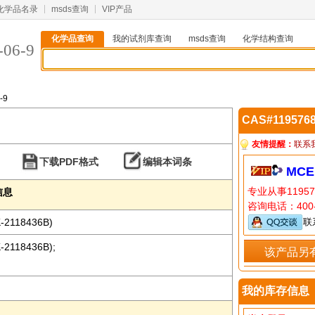
化学品名录
msds查询
VIP产品
化学品查询
我的试剂库查询
msds查询
化学结构查询
-06-9
-9
CAS#119576
友情提醒：
联系
下载PDF格式
编辑本词条
MCE
专业从事1195
本信息
咨询电话：400-
K-2118436B)
联
K-2118436B);
该产品另
我的库存信息