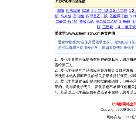
相关化学品信息
呋喃
四氢噻吩
噻吩
2,5-二甲基-2,5-己二醇
1,
酸
马来酸
富马酸
四甲基乙二胺
乙酸异丁酯
N,
二酸二正己酯
癸酸乙酯
癸二酸二乙酯
2-庚酮
山
烷
正己烷
1,4-二氯丁烷
爱化学(www.ichemistry.cn)免责声明：
爱化学提醒您:在使用爱化学之前，请您务必仔细
您可以选择不使用爱化学，但如果您使用爱化学
1、爱化学尊重并保护所有用户的隐私权，您注册
露给第三方。
2、爱化学提供的产品供应商是注册会员自主发布
因使用本站内容而产生的相关后果承担任何商业和
3、爱化学尽量确保所提供数据的准确性，但并不
果的，均与爱化学无关，爱化学也不承担任何相关
4、若是以上化学品信息有误或者不完整，您可以点
《“清朗网络空
Copyright 2009-202
网络实名：
cas