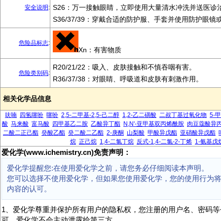
S26：万一接触眼睛，立即使用大量清水冲洗并送医诊
安全说明
:
S36/37/39：穿戴合适的防护服、手套并使用防护眼镜
危险品标志
:
Xn：有害物质
R20/21/22：吸入、皮肤接触和不慎吞咽有害。
危险类别码
:
R36/37/38：对眼睛、呼吸道和皮肤有刺激作用。
相关化学品信息
呋喃
四氢噻吩
噻吩
2,5-二甲基-2,5-己二醇
1,2-乙二磺酸
二叔丁基过氧化物
5-
酸
马来酸
富马酸
四甲基乙二胺
乙酸异丁酯
N,N'-亚甲基双丙烯酰胺
肉豆蔻酸异
二酸二正己酯
癸酸乙酯
癸二酸二乙酯
2-庚酮
山梨酸
甲酸异戊酯
亚硝酸异戊酯
烷
正己烷
1,4-二氯丁烷
反式-1,4-二氯-2-丁烯
1-氨基戊
爱化学(www.ichemistry.cn)免责声明：
爱化学提醒您:在使用爱化学之前，请您务必仔细阅读本声明。
您可以选择不使用爱化学，但如果您使用爱化学，您的使用行为
内容的认可。
1、爱化学尊重并保护所有用户的隐私权，您注册的用户名、密码等
可，爱化学不会主动泄露给第三方。