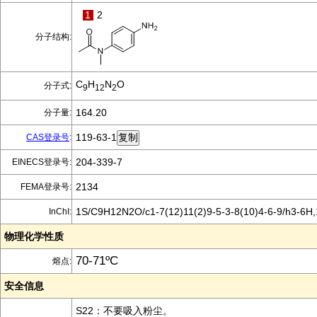
1
2
分子结构:
C
H
N
O
分子式:
9
12
2
164.20
分子量:
119-63-1
CAS登录号
:
204-339-7
EINECS登录号:
2134
FEMA登录号:
1S/C9H12N2O/c1-7(12)11(2)9-5-3-8(10)4-6-9/h3-6H
InChI:
物理化学性质
70-71ºC
熔点:
安全信息
S22：不要吸入粉尘。