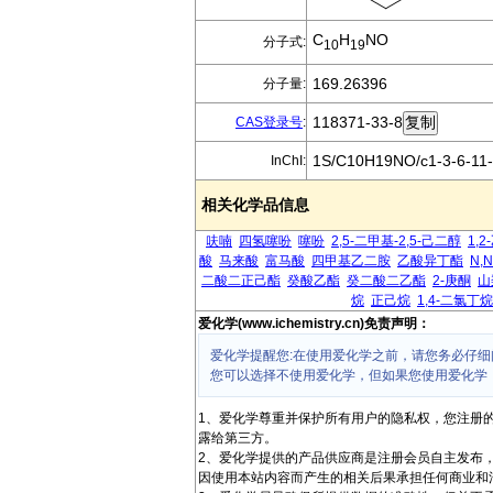
C
H
NO
分子式:
10
19
169.26396
分子量:
118371-33-8
CAS登录号
:
1S/C10H19NO/c1-3-6-11-
InChI:
相关化学品信息
呋喃
四氢噻吩
噻吩
2,5-二甲基-2,5-己二醇
1,
酸
马来酸
富马酸
四甲基乙二胺
乙酸异丁酯
N,
二酸二正己酯
癸酸乙酯
癸二酸二乙酯
2-庚酮
山
烷
正己烷
1,4-二氯丁烷
爱化学(www.ichemistry.cn)免责声明：
爱化学提醒您:在使用爱化学之前，请您务必仔细
您可以选择不使用爱化学，但如果您使用爱化学
1、爱化学尊重并保护所有用户的隐私权，您注册
露给第三方。
2、爱化学提供的产品供应商是注册会员自主发布
因使用本站内容而产生的相关后果承担任何商业和