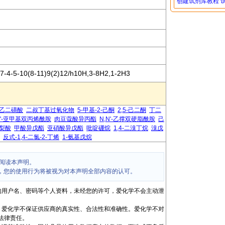
创建试剂库教程
7-4-5-10(8-11)9(2)12/h10H,3-8H2,1-2H3
2-乙二磺酸
二叔丁基过氧化物
5-甲基-2-己酮
2,5-己二酮
丁二
N'-亚甲基双丙烯酰胺
肉豆蔻酸异丙酯
N,N'-乙撑双硬脂酰胺
己
梨酸
甲酸异戊酯
亚硝酸异戊酯
吡啶硼烷
1,4-二溴丁烷
溴戊
反式-1,4-二氯-2-丁烯
1-氨基戊烷
阅读本声明。
，您的使用行为将被视为对本声明全部内容的认可。
的用户名、密码等个人资料，未经您的许可，爱化学不会主动泄
，爱化学不保证供应商的真实性、合法性和准确性。爱化学不对
法律责任。