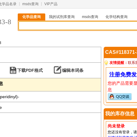
化学品名录
msds查询
VIP产品
化学品查询
我的试剂库查询
msds查询
化学结构查询
33-8
8
CAS#118371
友情提醒：
联系
下载PDF格式
编辑本词条
注册免费发
您的产品需要
信息
息
eridinyl)-
e
我的库存信息
尚未登录
您还没有登录，