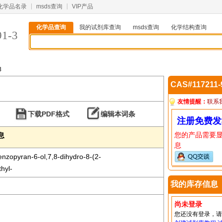
化学品名录
msds查询
VIP产品
化学品查询
我的试剂库查询
msds查询
化学结构查询
91-3
3
CAS#117211
友情提醒：
联系
下载PDF格式
编辑本词条
注册免费发
您的产品需要
信息
息
enzopyran-6-ol,7,8-dihydro-8-(2-
hyl-
我的库存信息
尚未登录
您还没有登录，