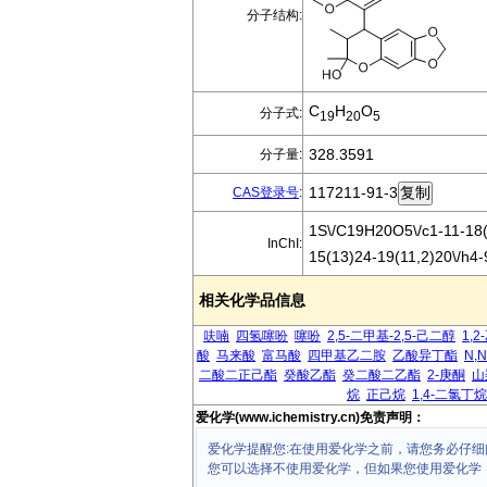
分子结构:
C
H
O
分子式:
19
20
5
328.3591
分子量:
117211-91-3
CAS登录号
:
1S\/C19H20O5\/c1-11-18(
InChI:
15(13)24-19(11,2)20\/h4
相关化学品信息
呋喃
四氢噻吩
噻吩
2,5-二甲基-2,5-己二醇
1,
酸
马来酸
富马酸
四甲基乙二胺
乙酸异丁酯
N,
二酸二正己酯
癸酸乙酯
癸二酸二乙酯
2-庚酮
山
烷
正己烷
1,4-二氯丁烷
爱化学(www.ichemistry.cn)免责声明：
爱化学提醒您:在使用爱化学之前，请您务必仔细
您可以选择不使用爱化学，但如果您使用爱化学