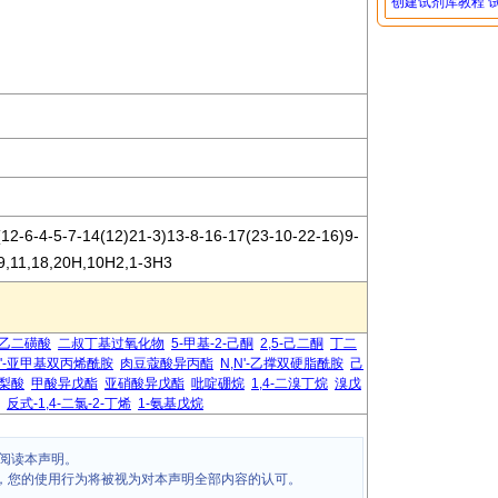
创建试剂库教程
12-6-4-5-7-14(12)21-3)13-8-16-17(23-10-22-16)9-
-9,11,18,20H,10H2,1-3H3
2-乙二磺酸
二叔丁基过氧化物
5-甲基-2-己酮
2,5-己二酮
丁二
N'-亚甲基双丙烯酰胺
肉豆蔻酸异丙酯
N,N'-乙撑双硬脂酰胺
己
梨酸
甲酸异戊酯
亚硝酸异戊酯
吡啶硼烷
1,4-二溴丁烷
溴戊
反式-1,4-二氯-2-丁烯
1-氨基戊烷
阅读本声明。
，您的使用行为将被视为对本声明全部内容的认可。