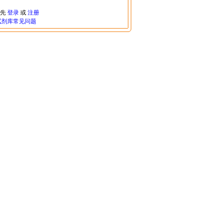
请先
登录
或
注册
试剂库常见问题