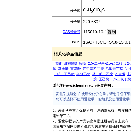
C
H
ClO
S
分子式:
7
5
4
220.6302
分子量:
115010-10-1
CAS登录号
:
1S/C7H5ClO4S/c8-13(9,10
InChI:
相关化学品信息
呋喃
四氢噻吩
噻吩
2,5-二甲基-2,5-己二醇
1,
酸
马来酸
富马酸
四甲基乙二胺
乙酸异丁酯
N,
二酸二正己酯
癸酸乙酯
癸二酸二乙酯
2-庚酮
山
烷
正己烷
1,4-二氯丁烷
爱化学(www.ichemistry.cn)免责声明：
爱化学提醒您:在使用爱化学之前，请您务必仔细
您可以选择不使用爱化学，但如果您使用爱化学
1、爱化学尊重并保护所有用户的隐私权，您注册
露给第三方。
2、爱化学提供的产品供应商是注册会员自主发布
因使用本站内容而产生的相关后果承担任何商业和