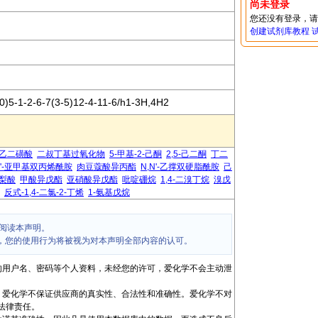
尚未登录
您还没有登录，
创建试剂库教程
)5-1-2-6-7(3-5)12-4-11-6/h1-3H,4H2
2-乙二磺酸
二叔丁基过氧化物
5-甲基-2-己酮
2,5-己二酮
丁二
N'-亚甲基双丙烯酰胺
肉豆蔻酸异丙酯
N,N'-乙撑双硬脂酰胺
己
梨酸
甲酸异戊酯
亚硝酸异戊酯
吡啶硼烷
1,4-二溴丁烷
溴戊
反式-1,4-二氯-2-丁烯
1-氨基戊烷
阅读本声明。
，您的使用行为将被视为对本声明全部内容的认可。
的用户名、密码等个人资料，未经您的许可，爱化学不会主动泄
，爱化学不保证供应商的真实性、合法性和准确性。爱化学不对
法律责任。