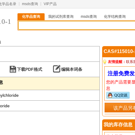
化学品名录
msds查询
VIP产品
化学品查询
我的试剂库查询
msds查询
化学结构查询
10-1
1
CAS#115010
友情提醒：
联系
下载PDF格式
编辑本词条
注册免费发
您的产品需要
信息
息
ylchloride
oride
该产品另
我的库存信息