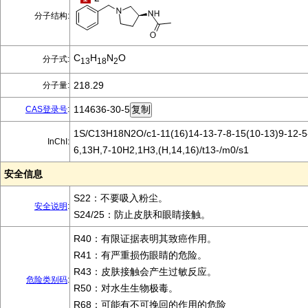
分子结构:
C
H
N
O
分子式:
13
18
2
218.29
分子量:
114636-30-5
CAS登录号
:
1S/C13H18N2O/c1-11(16)14-13-7-8-15(10-13)9-12-5-
InChI:
6,13H,7-10H2,1H3,(H,14,16)/t13-/m0/s1
安全信息
S22：不要吸入粉尘。
安全说明
:
S24/25：防止皮肤和眼睛接触。
R40：有限证据表明其致癌作用。
R41：有严重损伤眼睛的危险。
R43：皮肤接触会产生过敏反应。
危险类别码
:
R50：对水生生物极毒。
R68：可能有不可挽回的作用的危险