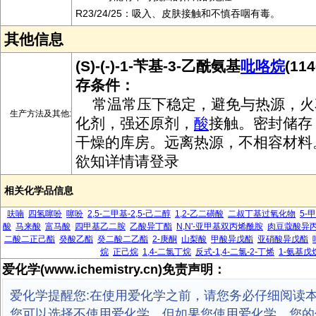
R23/24/25：吸入、皮肤接触和不慎吞咽有毒。
其他信息
(S)-(-)-1-苄基-3-乙酰氨基
吡咯烷
(11
存条件：
常温常压下稳定，避免与热源，火
生产方法及其他:
化剂，强还原剂，
酸
接触。密封储存
干燥的库房。远离热源，不相容材料
欲知详情请登录
相关化学品信息
呋喃
四氢噻吩
噻吩
2,5-二甲基-2,5-己二醇
1,2-乙二磺酸
二叔丁基过氧化物
5-
酸
马来酸
富马酸
四甲基乙二胺
乙酸异丁酯
N,N'-亚甲基双丙烯酰胺
肉豆蔻酸异
二酸二正己酯
癸酸乙酯
癸二酸二乙酯
2-庚酮
山梨酸
甲酸异戊酯
亚硝酸异戊酯
烷
正己烷
1,4-二氯丁烷
反式-1,4-二氯-2-丁烯
1-氨基戊
爱化学(www.ichemistry.cn)免责声明：
爱化学提醒您:在使用爱化学之前，请您务必仔细阅读
您可以选择不使用爱化学，但如果您使用爱化学，您的