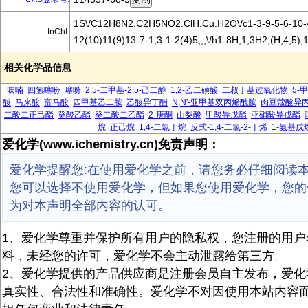
1S\/C12H8N2.C2H5NO2.ClH.Cu.H2O\/c1-3-9-5-6-10-4
InChI:
12(10)11(9)13-7-1;3-1-2(4)5;;;\/h1-8H;1,3H2,(H,4,5);1
相关化学品信息
呋喃
四氢噻吩
噻吩
2,5-二甲基-2,5-己二醇
1,2-乙二磺酸
二叔丁基过氧化物
5-
酸
马来酸
富马酸
四甲基乙二胺
乙酸异丁酯
N,N'-亚甲基双丙烯酰胺
肉豆蔻酸异
二酸二正己酯
癸酸乙酯
癸二酸二乙酯
2-庚酮
山梨酸
甲酸异戊酯
亚硝酸异戊酯
烷
正己烷
1,4-二氯丁烷
反式-1,4-二氯-2-丁烯
1-氨基戊
爱化学(www.ichemistry.cn)免责声明：
爱化学提醒您:在使用爱化学之前，请您务必仔细阅读
您可以选择不使用爱化学，但如果您使用爱化学，您的
为对本声明全部内容的认可。
1、爱化学尊重并保护所有用户的隐私权，您注册的用户
料，未经您的许可，爱化学不会主动泄露给第三方。
2、爱化学提供的产品供应商是注册会员自主发布，爱化
真实性、合法性和准确性。爱化学不对因使用本站内容