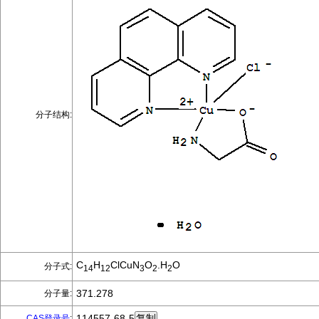
分子结构:
C
H
ClCuN
O
.H
O
分子式:
14
12
3
2
2
371.278
分子量:
114557-68-5
CAS登录号
: