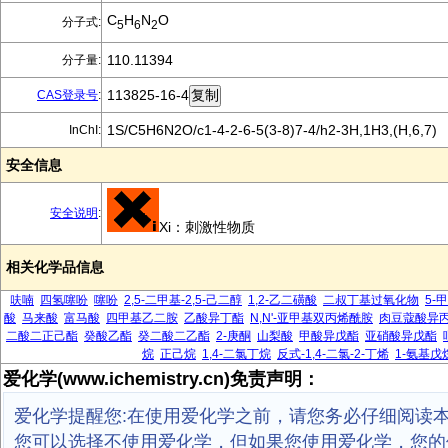
C
H
N
O
分子式:
5
6
2
110.11394
分子量:
113825-16-4
CAS登录号
:
1S/C5H6N2O/c1-4-2-6-5(3-8)7-4/h2-3H,1H3,(H,6,7)
InChI:
安全信息
安全说明
:
Xi：刺激性物质
相关化学品信息
呋喃
四氢噻吩
噻吩
2,5-二甲基-2,5-己二醇
1,2-乙二磺酸
二叔丁基过氧化物
5-
酸
马来酸
富马酸
四甲基乙二胺
乙酸异丁酯
N,N'-亚甲基双丙烯酰胺
肉豆蔻酸异
二酸二正己酯
癸酸乙酯
癸二酸二乙酯
2-庚酮
山梨酸
甲酸异戊酯
亚硝酸异戊酯
烷
正己烷
1,4-二氯丁烷
反式-1,4-二氯-2-丁烯
1-氨基戊
爱化学(www.ichemistry.cn)免责声明：
爱化学提醒您:在使用爱化学之前，请您务必仔细阅读
您可以选择不使用爱化学，但如果您使用爱化学，您的