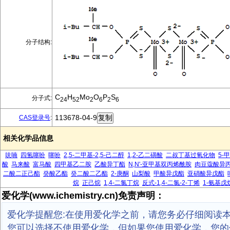
分子结构:
C
H
Mo
O
P
S
分子式:
24
52
2
6
2
6
113678-04-9
CAS登录号
:
相关化学品信息
呋喃
四氢噻吩
噻吩
2,5-二甲基-2,5-己二醇
1,2-乙二磺酸
二叔丁基过氧化物
5-
酸
马来酸
富马酸
四甲基乙二胺
乙酸异丁酯
N,N'-亚甲基双丙烯酰胺
肉豆蔻酸异
二酸二正己酯
癸酸乙酯
癸二酸二乙酯
2-庚酮
山梨酸
甲酸异戊酯
亚硝酸异戊酯
烷
正己烷
1,4-二氯丁烷
反式-1,4-二氯-2-丁烯
1-氨基戊
爱化学(www.ichemistry.cn)免责声明：
爱化学提醒您:在使用爱化学之前，请您务必仔细阅读
您可以选择不使用爱化学，但如果您使用爱化学，您的