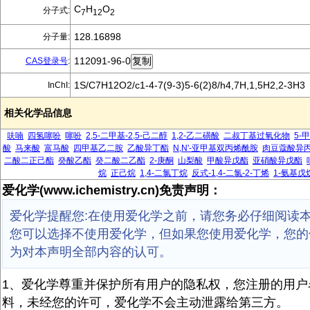
C
H
O
分子式:
7
12
2
128.16898
分子量:
112091-96-0
CAS登录号
:
1S/C7H12O2/c1-4-7(9-3)5-6(2)8/h4,7H,1,5H2,2-3H3
InChI:
相关化学品信息
呋喃
四氢噻吩
噻吩
2,5-二甲基-2,5-己二醇
1,2-乙二磺酸
二叔丁基过氧化物
5-
酸
马来酸
富马酸
四甲基乙二胺
乙酸异丁酯
N,N'-亚甲基双丙烯酰胺
肉豆蔻酸异
二酸二正己酯
癸酸乙酯
癸二酸二乙酯
2-庚酮
山梨酸
甲酸异戊酯
亚硝酸异戊酯
烷
正己烷
1,4-二氯丁烷
反式-1,4-二氯-2-丁烯
1-氨基戊
爱化学(www.ichemistry.cn)免责声明：
爱化学提醒您:在使用爱化学之前，请您务必仔细阅读
您可以选择不使用爱化学，但如果您使用爱化学，您的
为对本声明全部内容的认可。
1、爱化学尊重并保护所有用户的隐私权，您注册的用户
料，未经您的许可，爱化学不会主动泄露给第三方。