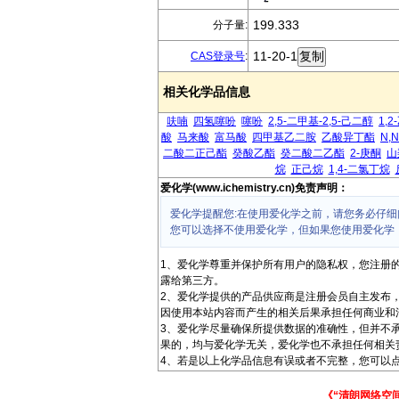
199.333
分子量:
11-20-1
CAS登录号
:
相关化学品信息
呋喃
四氢噻吩
噻吩
2,5-二甲基-2,5-己二醇
1,
酸
马来酸
富马酸
四甲基乙二胺
乙酸异丁酯
N,
二酸二正己酯
癸酸乙酯
癸二酸二乙酯
2-庚酮
山
烷
正己烷
1,4-二氯丁烷
爱化学(www.ichemistry.cn)免责声明：
爱化学提醒您:在使用爱化学之前，请您务必仔细
您可以选择不使用爱化学，但如果您使用爱化学
1、爱化学尊重并保护所有用户的隐私权，您注册
露给第三方。
2、爱化学提供的产品供应商是注册会员自主发布
因使用本站内容而产生的相关后果承担任何商业和
3、爱化学尽量确保所提供数据的准确性，但并不
果的，均与爱化学无关，爱化学也不承担任何相关
4、若是以上化学品信息有误或者不完整，您可以点
《“清朗网络空