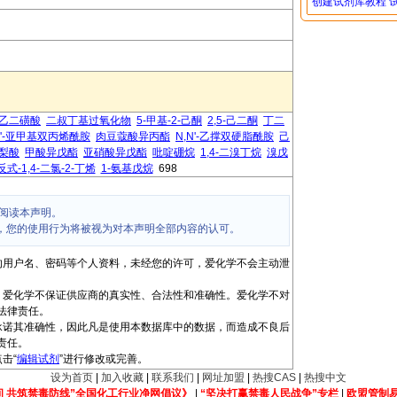
创建试剂库教程
2-乙二磺酸
二叔丁基过氧化物
5-甲基-2-己酮
2,5-己二酮
丁二
N'-亚甲基双丙烯酰胺
肉豆蔻酸异丙酯
N,N'-乙撑双硬脂酰胺
己
梨酸
甲酸异戊酯
亚硝酸异戊酯
吡啶硼烷
1,4-二溴丁烷
溴戊
反式-1,4-二氯-2-丁烯
1-氨基戊烷
698
阅读本声明。
，您的使用行为将被视为对本声明全部内容的认可。
的用户名、密码等个人资料，未经您的许可，爱化学不会主动泄
，爱化学不保证供应商的真实性、合法性和准确性。爱化学不对
法律责任。
承诺其准确性，因此凡是使用本数据库中的数据，而造成不良后
责任。
击“
编辑试剂
”进行修改或完善。
设为首页
|
加入收藏
|
联系我们
|
网址加盟
|
热搜CAS
|
热搜中文
间 共筑禁毒防线”全国化工行业净网倡议》
|
“坚决打赢禁毒人民战争”专栏
|
欧盟管制