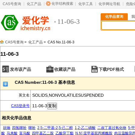
化学结构搜索
CAS号查询
化工产品
化学工具
化学网址导航
危险
化学品查询
我
11-06-3
CAS号查询
>
化工产品
> CAS No.11-06-3
11-06-3
发布该产品
收藏该产品
下载PDF格式
CAS Number:11-06-3 基本信息
SOLIDS,NONVOLATILESUSPENDED
英文名:
11-06-3
CAS登录号
:
相关化学品信息
呋喃
四氢噻吩
噻吩
2,5-二甲基-2,5-己二醇
1,2-乙二磺酸
二叔丁基过氧化物
5-
酸
马来酸
富马酸
四甲基乙二胺
乙酸异丁酯
N,N'-亚甲基双丙烯酰胺
肉豆蔻酸异