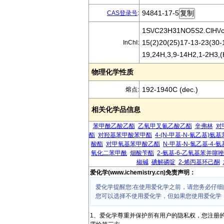
94841-17-5
CAS登录号
:
1S\/C23H31NO5S2.ClH\/c1
15(2)20(25)17-13-23(30-1
InChI:
19,24H,3,9-14H2,1-2H3,(H
物理化学性质
192-1940C (dec.)
熔点:
相关化学品信息
苯甲酰乙酸乙酯
乙氧甲叉氰乙酸乙酯
辛弗林
对
酯
对羟基苯甲酸苯甲酯
4-(N-甲基-N-氰乙基)氨
酸酯
对甲氧基苯甲酸乙酯
N-甲基-N-氯乙基-4-
氧化二苯甲酰
烟酸苄酯
2-氨基-6-乙氧基苯并噻唑
椒碱
碘解磷啶
2-烯丙基环己酮
爱化学(www.ichemistry.cn)免责声明：
爱化学提醒您:在使用爱化学之前，请您务必仔细
您可以选择不使用爱化学，但如果您使用爱化学
1、爱化学尊重并保护所有用户的隐私权，您注册