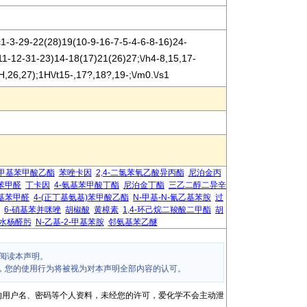
-3-29-22(28)19(10-9-16-7-5-4-6-8-16)24-
1-12-31-23)14-18(17)21(26)27;\/h4-8,15,17-
,26,27);1H\/t15-,17?,18?,19-;\/m0.\/s1
甲基苯甲酸乙酯
苯唑卡因
2,4-二氯苯氧乙酸异丙酯
尼泊金丙
基苯甲醛
丁卡因
4-氨基苯甲酸丁酯
尼泊金丁酯
三乙二醇二异辛
氨基苯甲醛
4-(正丁基氨基)苯甲酸乙酯
N-甲基-N-氰乙基苯胺
过
6-硝基苯并咪唑
胡椒酸
黄樟素
1,4-环己烷二羧酸二甲酯
胡
水杨醛肟
N-乙基-2-甲基苯胺
邻氨基苯乙醚
阅读本声明。
，您的使用行为将被视为对本声明全部内容的认可。
的用户名、密码等个人资料，未经您的许可，爱化学不会主动泄