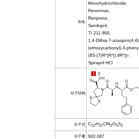
Monohydrochloride;
Renormax;
Renpress;
别名:
Sandopril;
TI 211-950;
1,4-Dithia-7-azaspiro(4.4)
(ethoxycarbonyl)-3-pheny
(8S-(7(R*(R*)),8R*))-;
Spirapril HCl
1
2
分子结构:
C
H
ClN
O
S
分子式:
22
31
2
5
2
502.087
分子量: