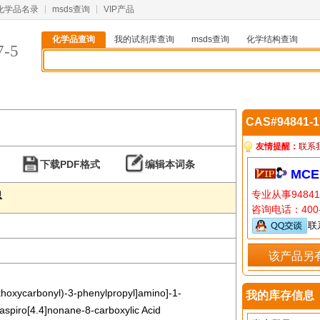
化学品名录
msds查询
VIP产品
化学品查询
我的试剂库查询
msds查询
化学结构查询
7-5
CAS#94841-
友情提醒：
联系
下载PDF格式
编辑本词条
MCE
专业从事9484
息
咨询电话：400-
联
该产品另
Ethoxycarbonyl)-3-phenylpropyl]amino]-1-
我的库存信息
zaspiro[4.4]nonane-8-carboxylic Acid