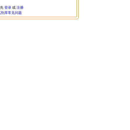
请先
登录
或
注册
试剂库常见问题