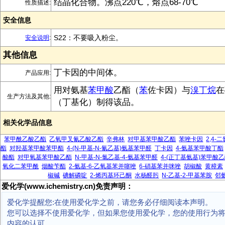
结晶化合物。沸点220℃，熔点68-70℃
性质描述:
安全信息
S22：不要吸入粉尘。
安全说明
:
其他信息
丁卡因的中间体。
产品应用:
用对氨基
苯甲酸
乙酯（
苯
佐卡因）与
溴丁烷
在
生产方法及其他:
（丁基化）制得该品。
相关化学品信息
苯甲酰乙酸乙酯
乙氧甲叉氰乙酸乙酯
辛弗林
对甲基苯甲酸乙酯
苯唑卡因
2,4
酯
对羟基苯甲酸苯甲酯
4-(N-甲基-N-氰乙基)氨基苯甲醛
丁卡因
4-氨基苯甲酸丁酯
酸酯
对甲氧基苯甲酸乙酯
N-甲基-N-氯乙基-4-氨基苯甲醛
4-(正丁基氨基)苯甲酸
氧化二苯甲酰
烟酸苄酯
2-氨基-6-乙氧基苯并噻唑
6-硝基苯并咪唑
胡椒酸
黄樟素
椒碱
碘解磷啶
2-烯丙基环己酮
水杨醛肟
N-乙基-2-甲基苯胺
邻
爱化学(www.ichemistry.cn)免责声明：
爱化学提醒您:在使用爱化学之前，请您务必仔细阅读本声明。
您可以选择不使用爱化学，但如果您使用爱化学，您的使用行为
内容的认可。