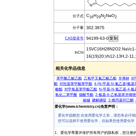
C
H
N
NaO
分子式:
16
29
2
2
302.3875
分子量:
94199-63-0
CAS登录号
:
1S\/C16H28N2O2.Na\/c1-2
InChI:
16(19)20;\/h12-13H,2-11,
相关化学品信息
苯甲酰乙酸乙酯
乙氧甲叉氰乙酸乙酯
辛弗林
对
酯
对羟基苯甲酸苯甲酯
4-(N-甲基-N-氰乙基)氨
酸酯
对甲氧基苯甲酸乙酯
N-甲基-N-氯乙基-4-
氧化二苯甲酰
烟酸苄酯
2-氨基-6-乙氧基苯并噻唑
椒碱
碘解磷啶
2-烯丙基环己酮
爱化学(www.ichemistry.cn)免责声明：
爱化学提醒您:在使用爱化学之前，请您务必仔细
您可以选择不使用爱化学，但如果您使用爱化学
1、爱化学尊重并保护所有用户的隐私权，您注册