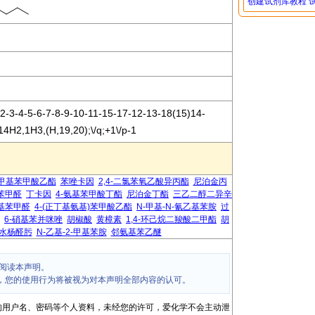
创建试剂库教程
-3-4-5-6-7-8-9-10-11-15-17-12-13-18(15)14-
14H2,1H3,(H,19,20);\/q;+1\/p-1
甲基苯甲酸乙酯
苯唑卡因
2,4-二氯苯氧乙酸异丙酯
尼泊金丙
基苯甲醛
丁卡因
4-氨基苯甲酸丁酯
尼泊金丁酯
三乙二醇二异辛
氨基苯甲醛
4-(正丁基氨基)苯甲酸乙酯
N-甲基-N-氰乙基苯胺
过
6-硝基苯并咪唑
胡椒酸
黄樟素
1,4-环己烷二羧酸二甲酯
胡
水杨醛肟
N-乙基-2-甲基苯胺
邻氨基苯乙醚
阅读本声明。
，您的使用行为将被视为对本声明全部内容的认可。
的用户名、密码等个人资料，未经您的许可，爱化学不会主动泄