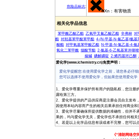
危险品标志
:
Xn：有害物质
相关化学品信息
苯甲酰乙酸乙酯
乙氧甲叉氰乙酸乙酯
辛弗林
对
酯
对羟基苯甲酸苯甲酯
4-(N-甲基-N-氰乙基)氨
酸酯
对甲氧基苯甲酸乙酯
N-甲基-N-氯乙基-4-
氧化二苯甲酰
烟酸苄酯
2-氨基-6-乙氧基苯并噻唑
椒碱
碘解磷啶
2-烯丙基环己酮
爱化学(www.ichemistry.cn)免责声明：
爱化学提醒您:在使用爱化学之前，请您务必仔细
您可以选择不使用爱化学，但如果您使用爱化学
1、爱化学尊重并保护所有用户的隐私权，您注册
露给第三方。
2、爱化学提供的产品供应商是注册会员自主发布
因使用本站内容而产生的相关后果承担任何商业和
3、爱化学尽量确保所提供数据的准确性，但并不
果的，均与爱化学无关，爱化学也不承担任何相关
4、若是以上化学品信息有误或者不完整，您可以点
《“清朗网络空