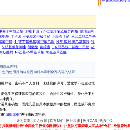
创建试剂库教程
甲基苯甲酸乙酯
苯唑卡因
2,4-二氯苯氧乙酸异丙酯
尼泊金丙
基苯甲醛
丁卡因
4-氨基苯甲酸丁酯
尼泊金丁酯
三乙二醇二异辛
氨基苯甲醛
4-(正丁基氨基)苯甲酸乙酯
N-甲基-N-氰乙基苯胺
过
6-硝基苯并咪唑
胡椒酸
黄樟素
1,4-环己烷二羧酸二甲酯
胡
水杨醛肟
N-乙基-2-甲基苯胺
邻氨基苯乙醚
阅读本声明。
，您的使用行为将被视为对本声明全部内容的认可。
的用户名、密码等个人资料，未经您的许可，爱化学不会主动泄
，爱化学不保证供应商的真实性、合法性和准确性。爱化学不对
法律责任。
承诺其准确性，因此凡是使用本数据库中的数据，而造成不良后
责任。
击“
编辑试剂
”进行修改或完善。
设为首页
|
加入收藏
|
联系我们
|
网址加盟
|
热搜CAS
|
热搜中文
间 共筑禁毒防线”全国化工行业净网倡议》
|
“坚决打赢禁毒人民战争”专栏
|
欧盟管制