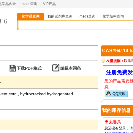
化学品名录
msds查询
VIP产品
化学品查询
我的试剂库查询
msds查询
化学结构查询
8-6
CAS#94114-
友情提醒：
联系
下载PDF格式
编辑本词条
注册免费发
您的产品需要
息
息
solvent extn., hydrocracked hydrogenated
我的库存信息
尚未登录
您还没有登录，