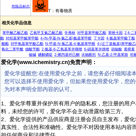
危险品标志
:
T：有毒物质
相关化学品信息
苯甲酰乙酸乙酯
乙氧甲叉氰乙酸乙酯
辛弗林
对甲基苯甲酸乙酯
苯唑卡因
2,4
酯
对羟基苯甲酸苯甲酯
4-(N-甲基-N-氰乙基)氨基苯甲醛
丁卡因
4-氨基苯甲酸丁酯
酸酯
对甲氧基苯甲酸乙酯
N-甲基-N-氯乙基-4-氨基苯甲醛
4-(正丁基氨基)苯甲酸
氧化二苯甲酰
烟酸苄酯
2-氨基-6-乙氧基苯并噻唑
6-硝基苯并咪唑
胡椒酸
黄樟素
椒碱
碘解磷啶
2-烯丙基环己酮
水杨醛肟
N-乙基-2-甲基苯胺
邻
爱化学(www.ichemistry.cn)免责声明：
爱化学提醒您:在使用爱化学之前，请您务必仔细阅读
您可以选择不使用爱化学，但如果您使用爱化学，您的
为对本声明全部内容的认可。
1、爱化学尊重并保护所有用户的隐私权，您注册的用户
料，未经您的许可，爱化学不会主动泄露给第三方。
2、爱化学提供的产品供应商是注册会员自主发布，爱化
真实性、合法性和准确性。爱化学不对因使用本站内容
担任何商业和法律责任。