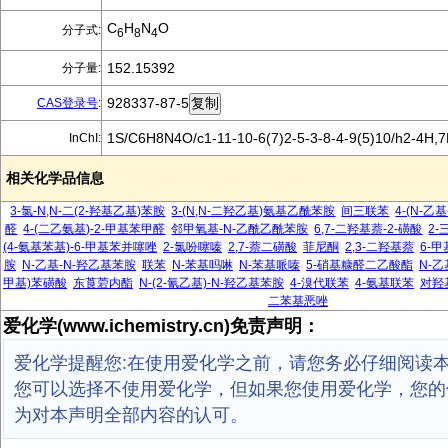
C
H
N
O
分子式:
6
8
4
152.15392
分子量:
928337-87-5
CAS登录号
:
1S/C6H8N4O/c1-11-10-6(7)2-5-3-8-4-9(5)10/h2-4H,
InChI:
相关化学品信息
3-氯-N,N-二(2-羟基乙基)苯胺
3-(N,N-二羟乙基)氨基乙酰苯胺
间三联苯
4-(N-乙
醛
4-(二乙氨基)-2-甲基苯甲醛
邻甲氧基-N-乙酰乙酰苯胺
6,7-二羟基萘-2-磺酸
2
(4-氨基苯基)-6-甲基苯并噻唑
2-氯吩噻嗪
2,7-萘二磺酸
菲尼酮
2,3-二羟基萘
6-
胺
N-乙基-N-羟乙基苯胺
联苯
N-苯基吗啉
N-苯基哌嗪
5-硝基糠醛二乙酸酯
N-乙
甲基)苯磺酸
东莨菪内酯
N-(2-氰乙基)-N-羟乙基苯胺
4-溴代联苯
4-氨基联苯
对羟
二苯基恶唑
爱化学(www.ichemistry.cn)免责声明：
爱化学提醒您:在使用爱化学之前，请您务必仔细阅读
您可以选择不使用爱化学，但如果您使用爱化学，您的
为对本声明全部内容的认可。