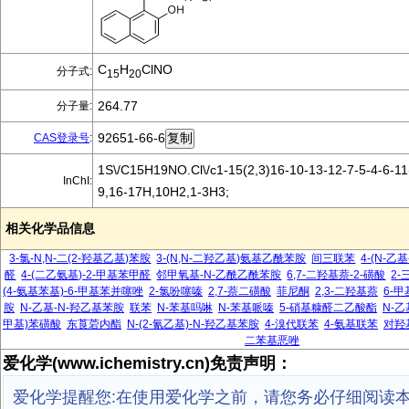
C
H
ClNO
分子式:
15
20
264.77
分子量:
92651-66-6
CAS登录号
:
1S\/C15H19NO.Cl\/c1-15(2,3)16-10-13-12-7-5-4-6-11(
InChI:
9,16-17H,10H2,1-3H3;
相关化学品信息
3-氯-N,N-二(2-羟基乙基)苯胺
3-(N,N-二羟乙基)氨基乙酰苯胺
间三联苯
4-(N-乙
醛
4-(二乙氨基)-2-甲基苯甲醛
邻甲氧基-N-乙酰乙酰苯胺
6,7-二羟基萘-2-磺酸
2
(4-氨基苯基)-6-甲基苯并噻唑
2-氯吩噻嗪
2,7-萘二磺酸
菲尼酮
2,3-二羟基萘
6-
胺
N-乙基-N-羟乙基苯胺
联苯
N-苯基吗啉
N-苯基哌嗪
5-硝基糠醛二乙酸酯
N-乙
甲基)苯磺酸
东莨菪内酯
N-(2-氰乙基)-N-羟乙基苯胺
4-溴代联苯
4-氨基联苯
对羟
二苯基恶唑
爱化学(www.ichemistry.cn)免责声明：
爱化学提醒您:在使用爱化学之前，请您务必仔细阅读