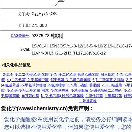
C
H
N
OS
分子式:
14
15
3
273.353
分子量:
92375-78-5
CAS登录号
:
1S\/C14H15N3OS\/c1-3-12(13-5-4-10(2)19-13)16-17-
InChI:
11\/h4-9H,3H2,1-2H3,(H,17,18)\/b16-12+
相关化学品信息
3-氯-N,N-二(2-羟基乙基)苯胺
3-(N,N-二羟乙基)氨基乙酰苯胺
间三联苯
4-(N-乙
醛
4-(二乙氨基)-2-甲基苯甲醛
邻甲氧基-N-乙酰乙酰苯胺
6,7-二羟基萘-2-磺酸
2
(4-氨基苯基)-6-甲基苯并噻唑
2-氯吩噻嗪
2,7-萘二磺酸
菲尼酮
2,3-二羟基萘
6-
胺
N-乙基-N-羟乙基苯胺
联苯
N-苯基吗啉
N-苯基哌嗪
5-硝基糠醛二乙酸酯
N-乙
甲基)苯磺酸
东莨菪内酯
N-(2-氰乙基)-N-羟乙基苯胺
4-溴代联苯
4-氨基联苯
对羟
二苯基恶唑
爱化学(www.ichemistry.cn)免责声明：
爱化学提醒您:在使用爱化学之前，请您务必仔细阅读
您可以选择不使用爱化学，但如果您使用爱化学，您的