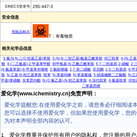
295-447-3
EINECS登录号:
安全信息
危险品标志
:
T：有毒物质
相关化学品信息
3-氯-N,N-二(2-羟基乙基)苯胺
3-(N,N-二羟乙基)氨基乙酰苯胺
间三联苯
4-(N-乙
醛
4-(二乙氨基)-2-甲基苯甲醛
邻甲氧基-N-乙酰乙酰苯胺
6,7-二羟基萘-2-磺酸
2
(4-氨基苯基)-6-甲基苯并噻唑
2-氯吩噻嗪
2,7-萘二磺酸
菲尼酮
2,3-二羟基萘
6-
胺
N-乙基-N-羟乙基苯胺
联苯
N-苯基吗啉
N-苯基哌嗪
5-硝基糠醛二乙酸酯
N-乙
甲基)苯磺酸
东莨菪内酯
N-(2-氰乙基)-N-羟乙基苯胺
4-溴代联苯
4-氨基联苯
对羟
二苯基恶唑
爱化学(www.ichemistry.cn)免责声明：
爱化学提醒您:在使用爱化学之前，请您务必仔细阅读
您可以选择不使用爱化学，但如果您使用爱化学，您的
为对本声明全部内容的认可。
1、爱化学尊重并保护所有用户的隐私权，您注册的用户