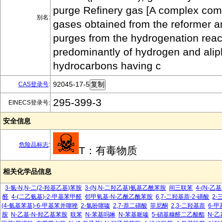
purge Refinery gas [A complex comb
别名:
gases obtained from the reformer a
purges from the hydrogenation react
predominantly of hydrogen and alip
hydrocarbons having c
92045-17-5
CAS登录号
:
295-399-3
EINECS登录号:
安全信息
危险品标志
:
T：有毒物质
相关化学品信息
3-氯-N,N-二(2-羟基乙基)苯胺
3-(N,N-二羟乙基)氨基乙酰苯胺
间三联苯
4-(N-乙
醛
4-(二乙氨基)-2-甲基苯甲醛
邻甲氧基-N-乙酰乙酰苯胺
6,7-二羟基萘-2-磺酸
2
(4-氨基苯基)-6-甲基苯并噻唑
2-氯吩噻嗪
2,7-萘二磺酸
菲尼酮
2,3-二羟基萘
6-
胺
N-乙基-N-羟乙基苯胺
联苯
N-苯基吗啉
N-苯基哌嗪
5-硝基糠醛二乙酸酯
N-乙