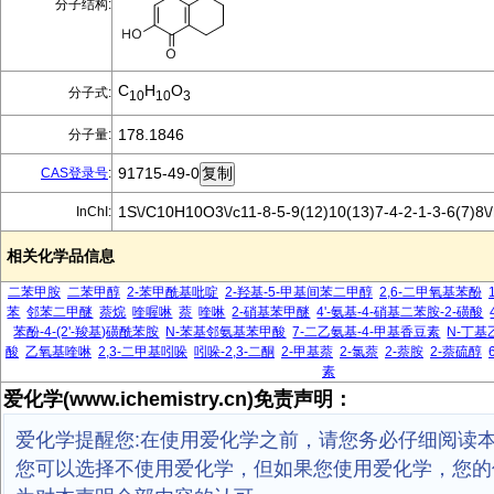
分子结构:
C
H
O
分子式:
10
10
3
178.1846
分子量:
91715-49-0
CAS登录号
:
1S\/C10H10O3\/c11-8-5-9(12)10(13)7-4-2-1-3-6(7)8\
InChI:
相关化学品信息
二苯甲胺
二苯甲醇
2-苯甲酰基吡啶
2-羟基-5-甲基间苯二甲醇
2,6-二甲氧基苯酚
苯
邻苯二甲醚
萘烷
喹喔啉
萘
喹啉
2-硝基苯甲醚
4'-氨基-4-硝基二苯胺-2-磺酸
苯酚-4-(2'-羧基)磺酰苯胺
N-苯基邻氨基苯甲酸
7-二乙氨基-4-甲基香豆素
N-丁基
酸
乙氧基喹啉
2,3-二甲基吲哚
吲哚-2,3-二酮
2-甲基萘
2-氯萘
2-萘胺
2-萘硫醇
素
爱化学(www.ichemistry.cn)免责声明：
爱化学提醒您:在使用爱化学之前，请您务必仔细阅读
您可以选择不使用爱化学，但如果您使用爱化学，您的