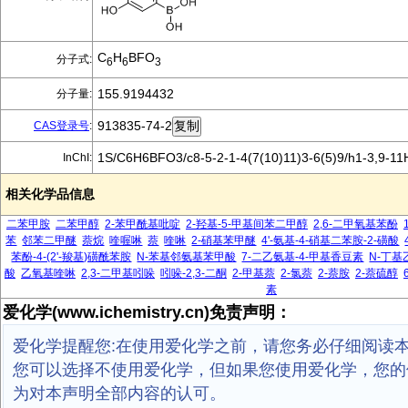
C
H
BFO
分子式:
6
6
3
155.9194432
分子量:
913835-74-2
CAS登录号
:
1S/C6H6BFO3/c8-5-2-1-4(7(10)11)3-6(5)9/h1-3,9-11
InChI:
相关化学品信息
二苯甲胺
二苯甲醇
2-苯甲酰基吡啶
2-羟基-5-甲基间苯二甲醇
2,6-二甲氧基苯酚
苯
邻苯二甲醚
萘烷
喹喔啉
萘
喹啉
2-硝基苯甲醚
4'-氨基-4-硝基二苯胺-2-磺酸
苯酚-4-(2'-羧基)磺酰苯胺
N-苯基邻氨基苯甲酸
7-二乙氨基-4-甲基香豆素
N-丁基
酸
乙氧基喹啉
2,3-二甲基吲哚
吲哚-2,3-二酮
2-甲基萘
2-氯萘
2-萘胺
2-萘硫醇
素
爱化学(www.ichemistry.cn)免责声明：
爱化学提醒您:在使用爱化学之前，请您务必仔细阅读
您可以选择不使用爱化学，但如果您使用爱化学，您的
为对本声明全部内容的认可。