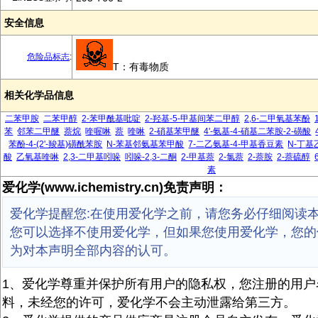
安全信息
危险品标志
:
T：有毒物质
相关化学品信息
二苯甲胺
二苯甲醇
2-苯甲酰基吡啶
2-羟基-5-甲基间苯二甲醇
2,6-二甲氧基苯酚
苯
邻苯二甲醚
萘烷
喹喔啉
萘
喹啉
2-硝基苯甲醚
4'-氨基-4-硝基二苯胺-2-磺酸
苯酚-4-(2'-羧基)磺酰苯胺
N-苯基邻氨基苯甲酸
7-二乙氨基-4-甲基香豆素
N-丁基
酸
乙氧基喹啉
2,3-二甲基吲哚
吲哚-2,3-二酮
2-甲基萘
2-氯萘
2-萘胺
2-萘硫醇
素
爱化学(www.ichemistry.cn)免责声明：
爱化学提醒您:在使用爱化学之前，请您务必仔细阅读
您可以选择不使用爱化学，但如果您使用爱化学，您的
为对本声明全部内容的认可。
1、爱化学尊重并保护所有用户的隐私权，您注册的用户
料，未经您的许可，爱化学不会主动泄露给第三方。