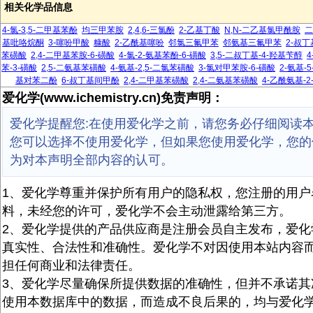
相关化学品信息
4-氯-3,5-二甲基苯酚
均三甲苯胺
2,4,6-三氯酚
2-乙基丁酸
N,N-二乙基氯甲酰胺
二
基吡咯烷酮
3-噻吩甲酸
糠酸
2-乙酰基噻吩
邻氯三氟甲苯
邻氨基三氟甲苯
2-叔
苯磺酸
2,4-二甲基苯胺-6-磺酸
4-氯-2-氨基苯酚-6-磺酸
3,5-二叔丁基-4-羟基苄醇
4
苯-3-磺酸
2,5-二氨基苯磺酸
4-氨基-2,5-二氯苯磺酸
3-氯对甲苯胺-6-磺酸
2-氨基-
基对苯二酚
6-叔丁基间甲酚
2,4-二甲基苯磺酸
2,4-二氨基苯磺酸
4-乙酰氨基-
爱化学(www.ichemistry.cn)免责声明：
爱化学提醒您:在使用爱化学之前，请您务必仔细阅读
您可以选择不使用爱化学，但如果您使用爱化学，您的
为对本声明全部内容的认可。
1、爱化学尊重并保护所有用户的隐私权，您注册的用户
料，未经您的许可，爱化学不会主动泄露给第三方。
2、爱化学提供的产品供应商是注册会员自主发布，爱化
真实性、合法性和准确性。爱化学不对因使用本站内容
担任何商业和法律责任。
3、爱化学尽量确保所提供数据的准确性，但并不承诺其
使用本数据库中的数据，而造成不良后果的，均与爱化