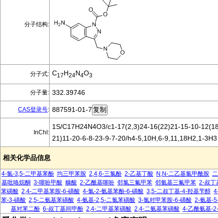
分子结构:
C
H
N
O
分子式:
17
24
4
3
332.39746
分子量:
887591-01-7
CAS登录号
:
1S/C17H24N4O3/c1-17(2,3)24-16(22)21-15-10-12(18
InChI:
21)11-20-6-8-23-9-7-20/h4-5,10H,6-9,11,18H2,1-3H3
相关化学品信息
4-氯-3,5-二甲基苯酚
均三甲苯胺
2,4,6-三氯酚
2-乙基丁酸
N,N-二乙基氯甲酰胺
二
基吡咯烷酮
3-噻吩甲酸
糠酸
2-乙酰基噻吩
邻氯三氟甲苯
邻氨基三氟甲苯
2-叔
苯磺酸
2,4-二甲基苯胺-6-磺酸
4-氯-2-氨基苯酚-6-磺酸
3,5-二叔丁基-4-羟基苄醇
4
苯-3-磺酸
2,5-二氨基苯磺酸
4-氨基-2,5-二氯苯磺酸
3-氯对甲苯胺-6-磺酸
2-氨基-
基对苯二酚
6-叔丁基间甲酚
2,4-二甲基苯磺酸
2,4-二氨基苯磺酸
4-乙酰氨基-