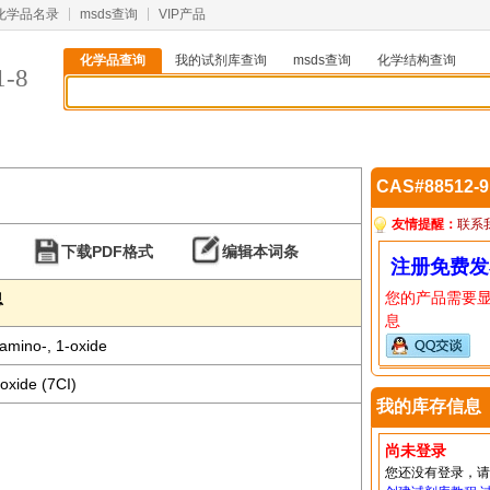
化学品名录
msds查询
VIP产品
化学品查询
我的试剂库查询
msds查询
化学结构查询
1-8
CAS#88512-
友情提醒：
联系
下载PDF格式
编辑本词条
注册免费发
您的产品需要
息
息
amino-, 1-oxide
oxide (7CI)
我的库存信息
尚未登录
您还没有登录，