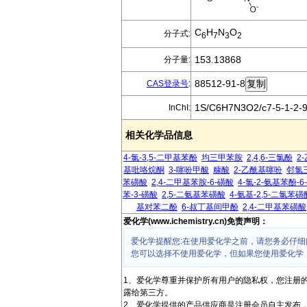
C
H
N
O
分子式:
6
7
3
2
153.13868
分子量:
88512-91-8
CAS登录号
:
1S/C6H7N3O2/c7-5-1-2-9(
InChI:
相关化学品信息
4-氯-3,5-二甲基苯酚
均三甲苯胺
2,4,6-三氯酚
2
基吡咯烷酮
3-噻吩甲酸
糠酸
2-乙酰基噻吩
邻氯
苯磺酸
2,4-二甲基苯胺-6-磺酸
4-氯-2-氨基苯酚-6
苯-3-磺酸
2,5-二氨基苯磺酸
4-氨基-2,5-二氯苯磺
基对苯二酚
6-叔丁基间甲酚
2,4-二甲基苯磺酸
爱化学(www.ichemistry.cn)免责声明：
爱化学提醒您:在使用爱化学之前，请您务必仔细
您可以选择不使用爱化学，但如果您使用爱化学
1、爱化学尊重并保护所有用户的隐私权，您注册
露给第三方。
2、爱化学提供的产品供应商是注册会员自主发布