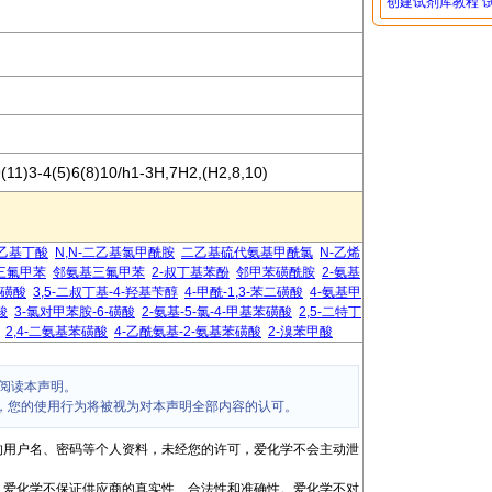
创建试剂库教程
11)3-4(5)6(8)10/h1-3H,7H2,(H2,8,10)
-乙基丁酸
N,N-二乙基氯甲酰胺
二乙基硫代氨基甲酰氯
N-乙烯
三氟甲苯
邻氨基三氟甲苯
2-叔丁基苯酚
邻甲苯磺酰胺
2-氨基
-磺酸
3,5-二叔丁基-4-羟基苄醇
4-甲酰-1,3-苯二磺酸
4-氨基甲
酸
3-氯对甲苯胺-6-磺酸
2-氨基-5-氯-4-甲基苯磺酸
2,5-二特丁
2,4-二氨基苯磺酸
4-乙酰氨基-2-氨基苯磺酸
2-溴苯甲酸
阅读本声明。
，您的使用行为将被视为对本声明全部内容的认可。
的用户名、密码等个人资料，未经您的许可，爱化学不会主动泄
，爱化学不保证供应商的真实性、合法性和准确性。爱化学不对