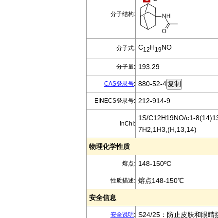
分子结构:
C
H
NO
分子式:
12
19
193.29
分子量:
880-52-4
CAS登录号
:
212-914-9
EINECS登录号:
1S/C12H19NO/c1-8(14)13-
InChI:
7H2,1H3,(H,13,14)
物理化学性质
148-150ºC
熔点:
熔点148-150℃
性质描述:
安全信息
S24/25：防止皮肤和眼睛
安全说明
: