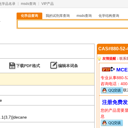
化学品名录
msds查询
VIP产品
化学品查询
我的试剂库查询
msds查询
化学结构查询
4
CAS#880-52
友情提醒：
联系
下载PDF格式
编辑本词条
MCE
专业从事880-
咨询电话：400-
联
e
注册免费发
您的产品需要
息
1.1(3,7)]decane