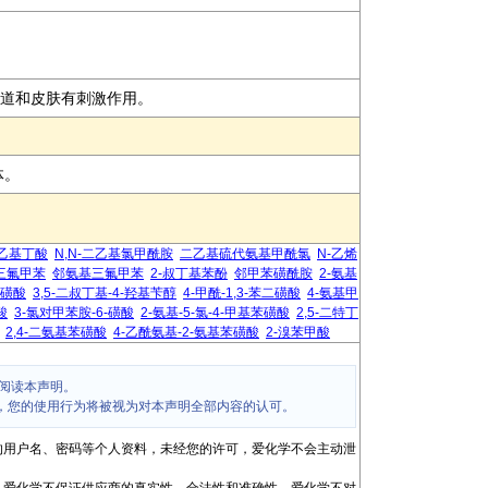
呼吸道和皮肤有刺激作用。
体。
-乙基丁酸
N,N-二乙基氯甲酰胺
二乙基硫代氨基甲酰氯
N-乙烯
三氟甲苯
邻氨基三氟甲苯
2-叔丁基苯酚
邻甲苯磺酰胺
2-氨基
-磺酸
3,5-二叔丁基-4-羟基苄醇
4-甲酰-1,3-苯二磺酸
4-氨基甲
酸
3-氯对甲苯胺-6-磺酸
2-氨基-5-氯-4-甲基苯磺酸
2,5-二特丁
2,4-二氨基苯磺酸
4-乙酰氨基-2-氨基苯磺酸
2-溴苯甲酸
阅读本声明。
，您的使用行为将被视为对本声明全部内容的认可。
的用户名、密码等个人资料，未经您的许可，爱化学不会主动泄