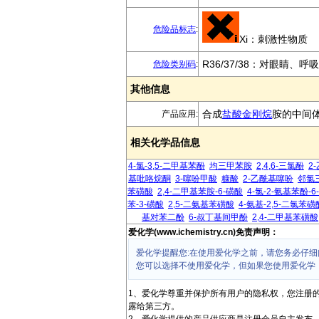
危险品标志
:
Xi：刺激性物质
R36/37/38：对眼睛、
危险类别码
:
其他信息
合成
盐酸
金刚烷
胺的中间
产品应用:
相关化学品信息
4-氯-3,5-二甲基苯酚
均三甲苯胺
2,4,6-三氯酚
2
基吡咯烷酮
3-噻吩甲酸
糠酸
2-乙酰基噻吩
邻氯
苯磺酸
2,4-二甲基苯胺-6-磺酸
4-氯-2-氨基苯酚-6
苯-3-磺酸
2,5-二氨基苯磺酸
4-氨基-2,5-二氯苯磺
基对苯二酚
6-叔丁基间甲酚
2,4-二甲基苯磺酸
爱化学(www.ichemistry.cn)免责声明：
爱化学提醒您:在使用爱化学之前，请您务必仔细
您可以选择不使用爱化学，但如果您使用爱化学
1、爱化学尊重并保护所有用户的隐私权，您注册
露给第三方。