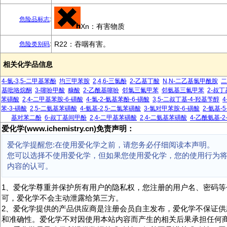
危险品标志
:
Xn：有害物质
R22：吞咽有害。
危险类别码
:
相关化学品信息
4-氯-3,5-二甲基苯酚
均三甲苯胺
2,4,6-三氯酚
2-乙基丁酸
N,N-二乙基氯甲酰胺
二
基吡咯烷酮
3-噻吩甲酸
糠酸
2-乙酰基噻吩
邻氯三氟甲苯
邻氨基三氟甲苯
2-叔
苯磺酸
2,4-二甲基苯胺-6-磺酸
4-氯-2-氨基苯酚-6-磺酸
3,5-二叔丁基-4-羟基苄醇
4
苯-3-磺酸
2,5-二氨基苯磺酸
4-氨基-2,5-二氯苯磺酸
3-氯对甲苯胺-6-磺酸
2-氨基-
基对苯二酚
6-叔丁基间甲酚
2,4-二甲基苯磺酸
2,4-二氨基苯磺酸
4-乙酰氨基-
爱化学(www.ichemistry.cn)免责声明：
爱化学提醒您:在使用爱化学之前，请您务必仔细阅读本声明。
您可以选择不使用爱化学，但如果您使用爱化学，您的使用行为
内容的认可。
1、爱化学尊重并保护所有用户的隐私权，您注册的用户名、密码等
可，爱化学不会主动泄露给第三方。
2、爱化学提供的产品供应商是注册会员自主发布，爱化学不保证供
和准确性。爱化学不对因使用本站内容而产生的相关后果承担任何