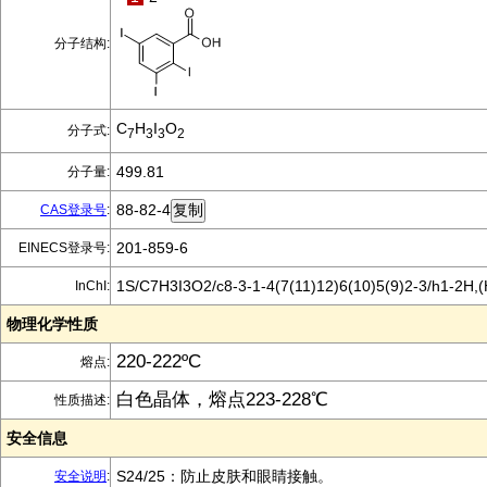
分子结构:
C
H
I
O
分子式:
7
3
3
2
499.81
分子量:
88-82-4
CAS登录号
:
201-859-6
EINECS登录号:
1S/C7H3I3O2/c8-3-1-4(7(11)12)6(10)5(9)2-3/h1-2H,(
InChI:
物理化学性质
220-222ºC
熔点:
白色晶体，熔点223-228℃
性质描述:
安全信息
S24/25：防止皮肤和眼睛接触。
安全说明
: