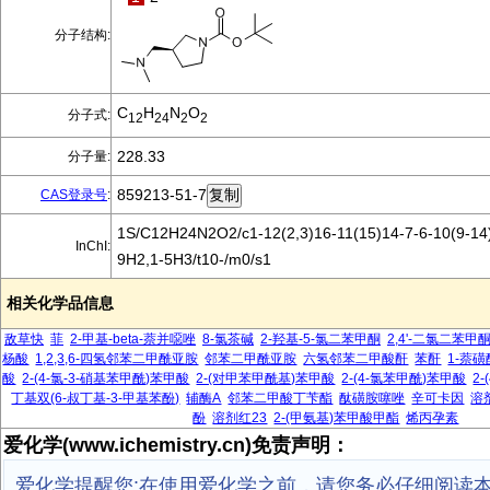
分子结构:
C
H
N
O
分子式:
12
24
2
2
228.33
分子量:
859213-51-7
CAS登录号
:
1S/C12H24N2O2/c1-12(2,3)16-11(15)14-7-6-10(9-14)
InChI:
9H2,1-5H3/t10-/m0/s1
相关化学品信息
敌草快
菲
2-甲基-beta-萘并噁唑
8-氯茶碱
2-羟基-5-氯二苯甲酮
2,4'-二氯二苯甲
杨酸
1,2,3,6-四氢邻苯二甲酰亚胺
邻苯二甲酰亚胺
六氢邻苯二甲酸酐
苯酐
1-萘
酸
2-(4-氯-3-硝基苯甲酰)苯甲酸
2-(对甲苯甲酰基)苯甲酸
2-(4-氯苯甲酰)苯甲酸
2
丁基双(6-叔丁基-3-甲基苯酚)
辅酶A
邻苯二甲酸丁苄酯
酞磺胺噻唑
辛可卡因
溶
酚
溶剂红23
2-(甲氨基)苯甲酸甲酯
烯丙孕素
爱化学(www.ichemistry.cn)免责声明：
爱化学提醒您:在使用爱化学之前，请您务必仔细阅读