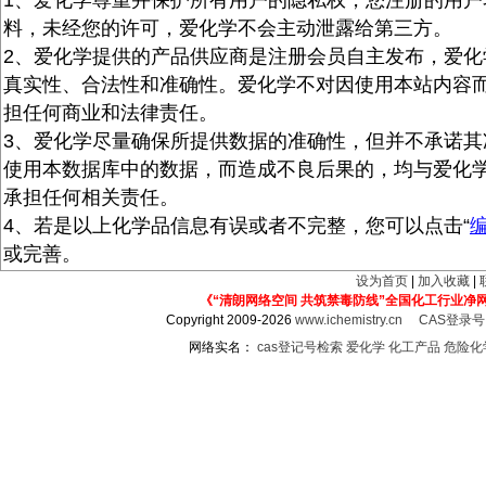
1、爱化学尊重并保护所有用户的隐私权，您注册的用户
料，未经您的许可，爱化学不会主动泄露给第三方。
2、爱化学提供的产品供应商是注册会员自主发布，爱化
真实性、合法性和准确性。爱化学不对因使用本站内容
担任何商业和法律责任。
3、爱化学尽量确保所提供数据的准确性，但并不承诺其
使用本数据库中的数据，而造成不良后果的，均与爱化
承担任何相关责任。
4、若是以上化学品信息有误或者不完整，您可以点击“
或完善。
设为首页
|
加入收藏
|
《“清朗网络空间 共筑禁毒防线”全国化工行业净
Copyright 2009-2026
www.ichemistry.cn
CAS登录
网络实名：
cas登记号检索
爱化学
化工产品
危险化