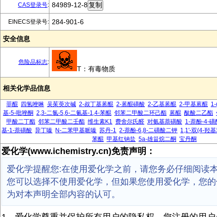
84989-12-8
CAS登录号
:
284-901-6
EINECS登录号:
安全信息
危险品标志
:
T：有毒物质
相关化学品信息
菲醌
四氢唑啉
吴茱萸次碱
2-叔丁基蒽醌
2-蒽醌磺酸
2-乙基蒽醌
2-甲基蒽醌
1
基-5-吡唑酮
2,3-二氯-5,6-二氰基-1,4-苯醌
邻苯二甲酸二环己酯
蒽醌
酞酸二乙酯
甲酸二丁酯
邻苯二甲酸二壬酯
维生素K1
费舍尔氏醛
对氨基萘磺酸
1-萘酚-4-磺
基-1-萘磺酸
异丁嗪
N-二苯甲基哌嗪
苏丹-1
2-萘酚-6,8-二磺酸二钾
1,1'-双(4-
苯醌
甲基红钠盐
5a-雄甾烷二酮
宝丹酮
爱化学(www.ichemistry.cn)免责声明：
爱化学提醒您:在使用爱化学之前，请您务必仔细阅读
您可以选择不使用爱化学，但如果您使用爱化学，您的
为对本声明全部内容的认可。